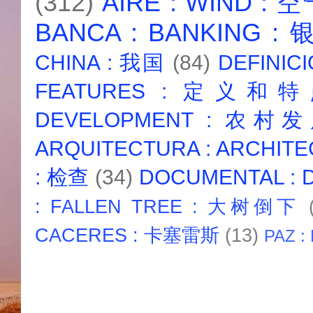
(312)
AIRE : WIND : 
BANCA : BANKING :
CHINA : 我国
(84)
DEFINICI
FEATURES : 定义和
DEVELOPMENT : 农村
ARQUITECTURA : ARCHIT
: 检查
(34)
DOCUMENTAL :
: FALLEN TREE : 大树倒下
CACERES : 卡塞雷斯
(13)
PAZ :