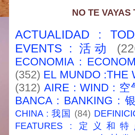
NO TE VAYAS
ACTUALIDAD : T
EVENTS : 活动
(22
ECONOMIA : ECONO
(352)
EL MUNDO :THE
(312)
AIRE : WIND : 
BANCA : BANKING :
CHINA : 我国
(84)
DEFINICI
FEATURES : 定义和