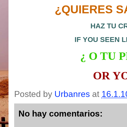
¿QUIERES S
HAZ TU C
IF YOU SEEN 
¿ O
TU P
OR Y
Posted by
Urbanres
at
16.1.1
No hay comentarios: