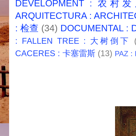
DEVELOPMENT : 农村
ARQUITECTURA : ARCHIT
: 检查
(34)
DOCUMENTAL :
: FALLEN TREE : 大树倒下
CACERES : 卡塞雷斯
(13)
PAZ :