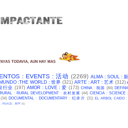
VAYAS TODAVIA, AUN HAY MAS
ENTOS : EVENTS : 活动
(2269)
ALMA : SOUL :
 MUNDO :THE WORLD : 世界
(321)
ARTE : ART : 艺术
(312)
: 银行业
(197)
AMOR : LOVE : 爱
(173)
CHINA : 我国
(84)
DEFINI
 RURAL : RURAL DEVELOPMENT : 农村发展
(44)
CIENCIA : SCIENCE
(34)
DOCUMENTAL : DOCUMENTARY : 纪录片
(31)
EL ARBOL CAIDO 
 : PEACE : 和平
(6)