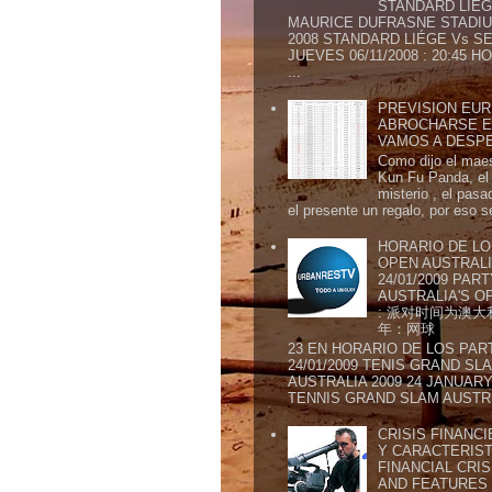
STANDARD LIÉG
MAURICE DUFRASNE STADIU
2008 STANDARD LIÉGE Vs SE
JUEVES 06/11/2008 : 20:45
...
PREVISION EURI
ABROCHARSE E
VAMOS A DESP
Como dijo el maes
Kun Fu Panda, el 
misterio , el pasa
el presente un regalo, por eso s
HORARIO DE LO
OPEN AUSTRALIA
24/01/2009 PAR
AUSTRALIA'S OP
: 派对时间为澳大
年：网球
23 EN HORARIO DE LOS PAR
24/01/2009 TENIS GRAND SL
AUSTRALIA 2009 24 JANUARY 
TENNIS GRAND SLAM AUSTR.
CRISIS FINANCI
Y CARACTERIST
FINANCIAL CRIS
AND FEATURE