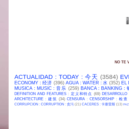
NO TE 
ACTUALIDAD : TODAY : 今天
(3584)
EV
ECONOMY : 经济
(396)
AGUA : WATER : 水
(352)
EL
MUSICA : MUSIC : 音乐
(259)
BANCA : BANKING 
DEFINITION AND FEATURES : 定义和特点
(69)
DESARROLLO
ARCHITECTURE : 建筑
(34)
CENSURA : CENSORSHIP : 检查
CORRUPCION : CORRUPTION : 贪污
(21)
CACERES : 卡塞雷斯
(13)
PAZ