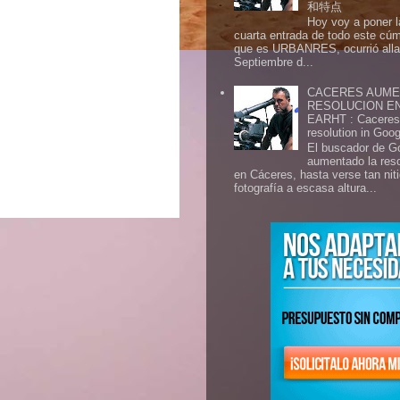
和特点
Hoy voy a poner l
cuarta entrada de todo este cú
que es URBANRES, ocurrió alla 
Septiembre d...
CACERES AUME
RESOLUCION E
EARHT : Caceres 
resolution in Goo
El buscador de G
aumentado la res
en Cáceres, hasta verse tan ni
fotografía a escasa altura...