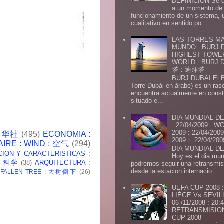
DEFINICION Se de
a un momento de 
funcionamiento de un sistema,
cualitativo en sentido po...
LAS TORRES MA
MUNDO : BURJ D
HIGHEST TOWE
WORLD : BURJ
塔：迪拜塔
BURJ DUBAI El Burj Du
Torre Dubái en árabe) es un ras
encuentra actualmente en const
situado e...
DIA MUNDIAL DE
: 22/04/2009 :
2009 : 22/04/2
 新华社
(495)
ECONOMIA :
2009： 22/04/20
AIRE : WIND : 空气
(294)
DIA MUNDIAL DE
CION Y CARACTERISTICAS :
Hoy es el dia mund
 : 科学
(38)
ARQUITECTURA :
podremos seguir una retransmis
desde la estacion internacio...
: FALLEN TREE : 大树倒下
(26)
UEFA CUP 2008
LIÉGE Vs SEVIL
06 /11/2008 : 20
RETRANSMISION 
CUP 2008