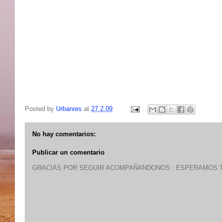
Posted by
Urbanres
at
27.2.09
No hay comentarios:
Publicar un comentario
GRACIAS POR SEGUIR ACOMPAÑANDONOS : ESPERAMOS T