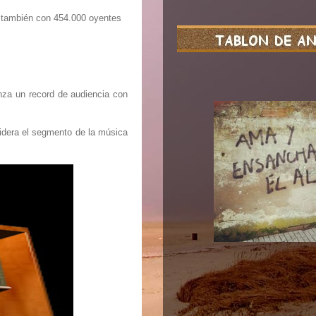
o también con 454.000 oyentes
nza un record de audiencia con
idera el segmento de la música