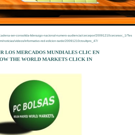
/cadena-ser-consolida-liderazgo-nacional-numero-audiencia/csrcsrpor/20091210csrcsrsoc_1/Tes
om/noticias/videos/informativo-red-edicion-tarde/20091210ctoultpro_47/
IR LOS MERCADOS MUNDIALES CLIC EN
OW THE WORLD MARKETS CLICK IN