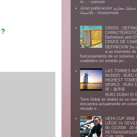
m...
- samsan
¡Gran publicación! شركة تسليك مجاري
بالاحساء
- Anonymous
CRISIS : DEFINI
 ?
CARACTERISTICA
Definitions and Ch
CRUCE DE CAMIN
DEFINICION Se de
a un momento de 
funcionamiento de un sistema,
cualitativo en sentido po...
LAS TORRES MA
MUNDO : BURJ D
HIGHEST TOWE
WORLD : BURJ
塔：迪拜塔
BURJ DUBAI El Burj Du
Torre Dubái en árabe) es un ras
encuentra actualmente en const
situado e...
UEFA CUP 2008
LIÉGE Vs SEVIL
06 /11/2008 : 20
RETRANSMISION 
CUP 2008