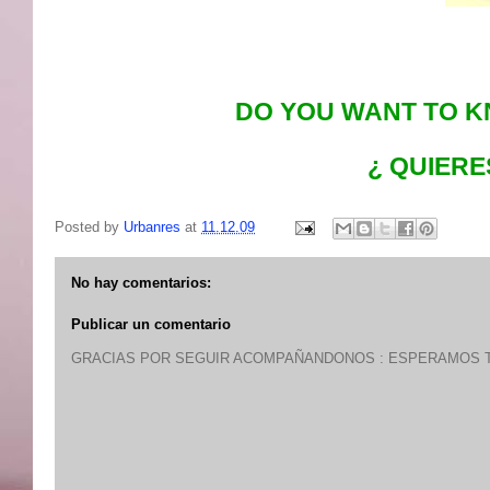
DO YOU WANT TO K
¿ QUIERE
Posted by
Urbanres
at
11.12.09
No hay comentarios:
Publicar un comentario
GRACIAS POR SEGUIR ACOMPAÑANDONOS : ESPERAMOS T