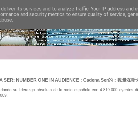
deliver its services and to analyze traffic. Your IP address and 
formance and security metrics to ensure quality of service, gen
abuse.
NA SER: NUMBER ONE IN AUDIENCE : Cadena Ser的：数量在听
ando su liderazgo absoluto de la radio española con 4.819.000 oyentes di
2009.