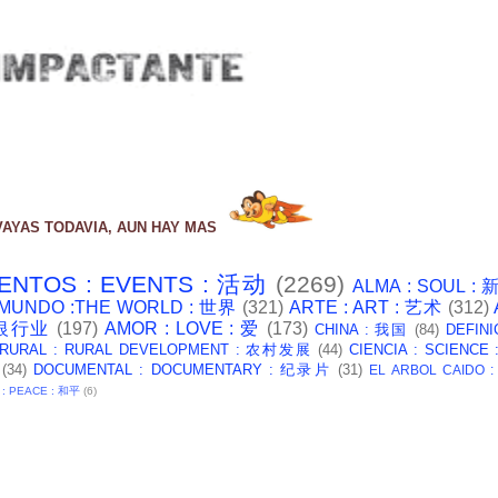
VAYAS TODAVIA, AUN HAY MAS
ENTOS : EVENTS : 活动
(2269)
ALMA : SOUL :
 MUNDO :THE WORLD : 世界
(321)
ARTE : ART : 艺术
(312)
: 银行业
(197)
AMOR : LOVE : 爱
(173)
CHINA : 我国
(84)
DEFINI
 RURAL : RURAL DEVELOPMENT : 农村发展
(44)
CIENCIA : SCIENCE
(34)
DOCUMENTAL : DOCUMENTARY : 纪录片
(31)
EL ARBOL CAIDO 
 : PEACE : 和平
(6)