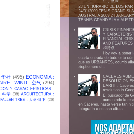
年：网球
23 EN HORARIO DE LOS PAR
24/01/2009 TENIS GRAND SL
AUSTRALIA 2009 24 JANUARY 
TENNIS GRAND SLAM AUSTR.
CRISIS FINANCI
Y CARACTERIST
FINANCIAL CRIS
AND FEATURE
和特点
Hoy voy a poner l
cuarta entrada de todo este cú
que es URBANRES, ocurrió alla 
Septiembre d...
CACERES AUME
 新华社
(495)
ECONOMIA :
RESOLUCION E
AIRE : WIND : 空气
(294)
EARHT : Caceres 
CION Y CARACTERISTICAS :
resolution in Goo
 : 科学
(38)
ARQUITECTURA :
El buscador de G
aumentado la res
: FALLEN TREE : 大树倒下
(26)
en Cáceres, hasta verse tan ni
fotografía a escasa altura...