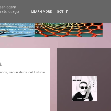
user-agent
erate usage
LEARN MORE
GOT IT
众
arios, según datos del Estudio