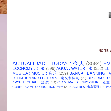
NO TE 
ACTUALIDAD : TODAY : 今天
(3584)
EV
ECONOMY : 经济
(396)
AGUA : WATER : 水
(352)
EL
MUSICA : MUSIC : 音乐
(259)
BANCA : BANKING 
DEFINITION AND FEATURES : 定义和特点
(69)
DESARROLLO
ARCHITECTURE : 建筑
(34)
CENSURA : CENSORSHIP : 检查
CORRUPCION : CORRUPTION : 贪污
(21)
CACERES : 卡塞雷斯
(13)
PAZ