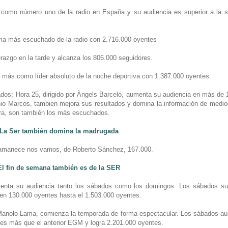
como número uno de la radio en España y su audiencia es superior a la 
rama más escuchado de la radio con 2.716.000 oyentes
razgo en la tarde y alcanza los 806.000 seguidores.
más como líder absoluto de la noche deportiva con 1.387.000 oyentes.
os; Hora 25, dirigido por Àngels Barceló, aumenta su audiencia en más de 
io Marcos, tambien mejora sus resultados y domina la información de medio
tora, son también los más escuchados.
La Ser también domina la madrugada
Si amanece nos vamos, de Roberto Sánchez, 167.000.
El fin de semana también es de la SER
umenta su audiencia tanto los sábados como los domingos. Los sábados 
 en 130.000 oyentes hasta el 1.503.000 oyentes.
anolo Lama, comienza la temporada de forma espectacular. Los sábados au
tes más que el anterior EGM y logra 2.201.000 oyentes.