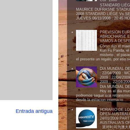
STANDARD LIÉG
MAURICE DUFRASNE STADIU
2008 STANDARD LIÉGE Vs SE
JUEVES 06/11/2008 : 20:45
...
PREVISION EURI
ABROCHARSE E
VAMOS A DESP
Como dijo el maes
Kun Fu Panda, el 
misterio , el pasa
el presente un regalo, por eso s
DIA MUNDIAL DE
: 22/04/2009 :
2009 : 22/04/2
2009： 22/04/20
DIA MUNDIAL DE
Hoy es el dia mund
podremos seguir una retransmis
desde la estacion internacio...
HORARIO DE LO
Entrada antigua
OPEN AUSTRALIA
24/01/2009 PAR
AUSTRALIA'S OP
: 派对时间为澳大