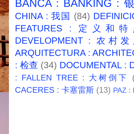
BANCA : BANKING :
CHINA : 我国
(84)
DEFINICI
FEATURES : 定义和
DEVELOPMENT : 农村
ARQUITECTURA : ARCHIT
: 检查
(34)
DOCUMENTAL :
: FALLEN TREE : 大树倒下
CACERES : 卡塞雷斯
(13)
PAZ :