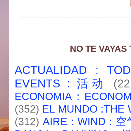
NO TE VAYAS
ACTUALIDAD : T
EVENTS : 活动
(22
ECONOMIA : ECONO
(352)
EL MUNDO :THE
(312)
AIRE : WIND : 