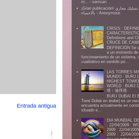
m...
- samsan
¡Gran publicación! شركة تسليك مجاري
بالاحساء
- Anonymous
CRISIS : DEFINI
CARACTERISTICA
Definitions and Ch
CRUCE DE CAMIN
DEFINICION Se de
a un momento de 
funcionamiento de un sistema,
cualitativo en sentido po...
LAS TORRES MA
MUNDO : BURJ D
HIGHEST TOWE
WORLD : BURJ
塔：迪拜塔
BURJ DUBAI El Burj Du
Torre Dubái en árabe) es un ras
Entrada antigua
encuentra actualmente en const
situado e...
DIA MUNDIAL DE
: 22/04/2009 :
2009 : 22/04/2
2009： 22/04/20