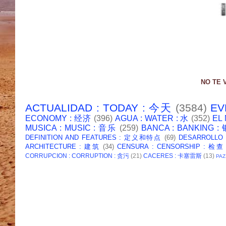
NO TE 
ACTUALIDAD : TODAY : 今天
(3584)
EV
ECONOMY : 经济
(396)
AGUA : WATER : 水
(352)
EL
MUSICA : MUSIC : 音乐
(259)
BANCA : BANKING 
DEFINITION AND FEATURES : 定义和特点
(69)
DESARROLLO
ARCHITECTURE : 建筑
(34)
CENSURA : CENSORSHIP : 检查
CORRUPCION : CORRUPTION : 贪污
(21)
CACERES : 卡塞雷斯
(13)
PAZ