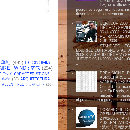
DIA MUNDIAL DE
Hoy es el dia mund
podremos seguir una retransmis
desde la estacion internacio...
UEFA CUP 2008
LIÉGE Vs SEVIL
06 /11/2008 : 20
RETRANSMISION 
CUP 2008
STANDARD LIÉG
MAURICE DUFRASNE STADIU
2008 STANDARD LIÉGE Vs SE
JUEVES 06/11/2008 : 20:45
 新华社
(495)
ECONOMIA :
...
AIRE : WIND : 空气
(294)
PREVISION EURI
CION Y CARACTERISTICAS :
ABROCHARSE E
 : 科学
(38)
ARQUITECTURA :
VAMOS A DESP
: FALLEN TREE : 大树倒下
(26)
Como dijo el maes
Kun Fu Panda, el 
misterio , el pasa
el presente un regalo, por eso s
HORARIO DE LO
OPEN AUSTRALIA
24/01/2009 PAR
AUSTRALIA'S OP
: 派对时间为澳大