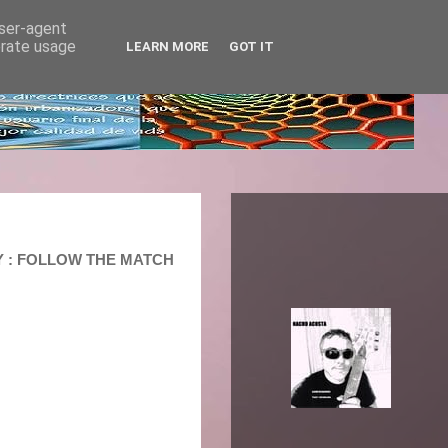
user-agent
erate usage
LEARN MORE
GOT IT
AY : FOLLOW THE MATCH