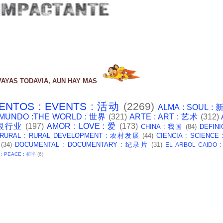
VAYAS TODAVIA, AUN HAY MAS
ENTOS : EVENTS : 活动
(2269)
ALMA : SOUL :
 MUNDO :THE WORLD : 世界
(321)
ARTE : ART : 艺术
(312)
: 银行业
(197)
AMOR : LOVE : 爱
(173)
CHINA : 我国
(84)
DEFINI
 RURAL : RURAL DEVELOPMENT : 农村发展
(44)
CIENCIA : SCIENCE
(34)
DOCUMENTAL : DOCUMENTARY : 纪录片
(31)
EL ARBOL CAIDO 
 : PEACE : 和平
(6)