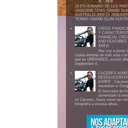
年：网球
23 EN HORARIO DE LOS PAR
24/01/2009 TENIS GRAND SL
AUSTRALIA 2009 24 JANUARY 
TENNIS GRAND SLAM AUSTR.
CRISIS FINANCI
Y CARACTERIST
FINANCIAL CRIS
AND FEATURE
和特点
Hoy voy a poner l
cuarta entrada de todo este cú
que es URBANRES, ocurrió alla 
Septiembre d...
CACERES AUME
RESOLUCION E
EARHT : Caceres 
resolution in Goo
El buscador de G
aumentado la res
en Cáceres, hasta verse tan ni
fotografía a escasa altura...