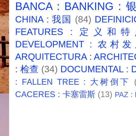
BANCA : BANKING :
CHINA : 我国
(84)
DEFINICI
FEATURES : 定义和
DEVELOPMENT : 农村
ARQUITECTURA : ARCHIT
: 检查
(34)
DOCUMENTAL :
: FALLEN TREE : 大树倒下
CACERES : 卡塞雷斯
(13)
PAZ :