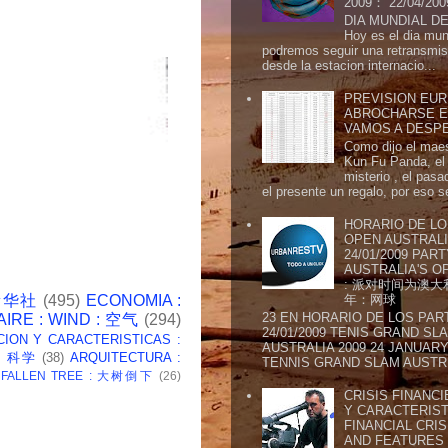
2009： 22/04/20
DIA MUNDIAL DE
Hoy es el dia mund
podremos seguir una retransmis
desde la estacion internacio...
PREVISION EURI
ABROCHARSE E
VAMOS A DESP
Como dijo el maes
Kun Fu Panda, el 
misterio , el pasa
el presente un regalo, por eso s
HORARIO DE LO
OPEN AUSTRALIA
24/01/2009 PAR
AUSTRALIA'S OP
: 派对时间为澳大
 新华社
(495)
ECONOMIA :
年：网球
23 EN HORARIO DE LOS PAR
AIRE : WIND : 空气
(294)
24/01/2009 TENIS GRAND SL
CION Y CARACTERISTICAS :
AUSTRALIA 2009 24 JANUARY 
 : 科学
(38)
ARQUITECTURA :
TENNIS GRAND SLAM AUSTR.
: FALLEN TREE : 大树倒下
(26)
CRISIS FINANCI
Y CARACTERIST
FINANCIAL CRIS
AND FEATURE