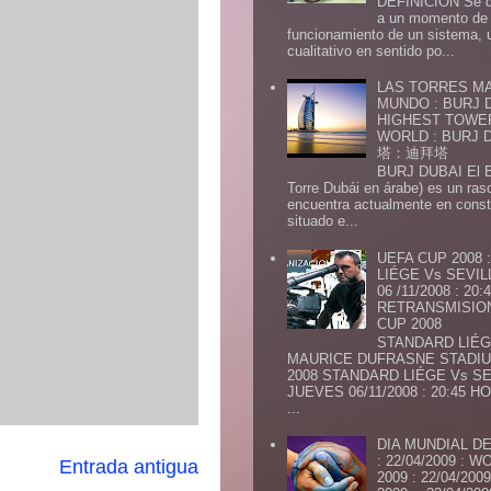
DEFINICION Se de
a un momento de 
funcionamiento de un sistema,
cualitativo en sentido po...
LAS TORRES MA
MUNDO : BURJ D
HIGHEST TOWE
WORLD : BURJ
塔：迪拜塔
BURJ DUBAI El Burj Du
Torre Dubái en árabe) es un ras
encuentra actualmente en const
situado e...
UEFA CUP 2008
LIÉGE Vs SEVIL
06 /11/2008 : 20
RETRANSMISION 
CUP 2008
STANDARD LIÉG
MAURICE DUFRASNE STADIU
2008 STANDARD LIÉGE Vs SE
JUEVES 06/11/2008 : 20:45
...
DIA MUNDIAL DE
: 22/04/2009 :
Entrada antigua
2009 : 22/04/2