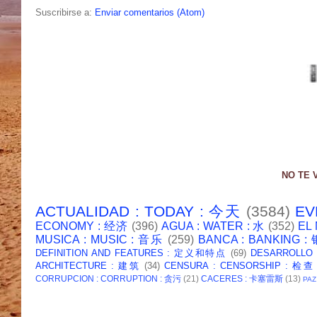
Suscribirse a:
Enviar comentarios (Atom)
NO TE 
ACTUALIDAD : TODAY : 今天
(3584)
EV
ECONOMY : 经济
(396)
AGUA : WATER : 水
(352)
EL
MUSICA : MUSIC : 音乐
(259)
BANCA : BANKING 
DEFINITION AND FEATURES : 定义和特点
(69)
DESARROLLO
ARCHITECTURE : 建筑
(34)
CENSURA : CENSORSHIP : 检查
CORRUPCION : CORRUPTION : 贪污
(21)
CACERES : 卡塞雷斯
(13)
PAZ