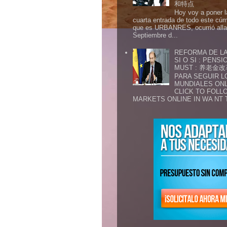
和特点
Hoy voy a poner l
cuarta entrada de todo este cú
que es URBANRES, ocurrió alla 
Septiembre d...
REFORMA DE LA
SI O SI : PENS
MUST : 养老
PARA SEGUIR 
MUNDIALES ONL
CLICK TO FOLL
MARKETS ONLINE IN WA NT 