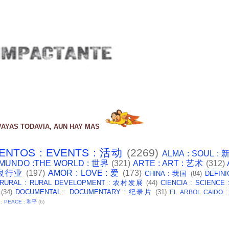
VAYAS TODAVIA, AUN HAY MAS
ENTOS : EVENTS : 活动
(2269)
ALMA : SOUL :
 MUNDO :THE WORLD : 世界
(321)
ARTE : ART : 艺术
(312)
: 银行业
(197)
AMOR : LOVE : 爱
(173)
CHINA : 我国
(84)
DEFINI
 RURAL : RURAL DEVELOPMENT : 农村发展
(44)
CIENCIA : SCIENCE
(34)
DOCUMENTAL : DOCUMENTARY : 纪录片
(31)
EL ARBOL CAIDO 
 : PEACE : 和平
(6)