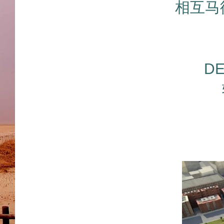
相互马
D