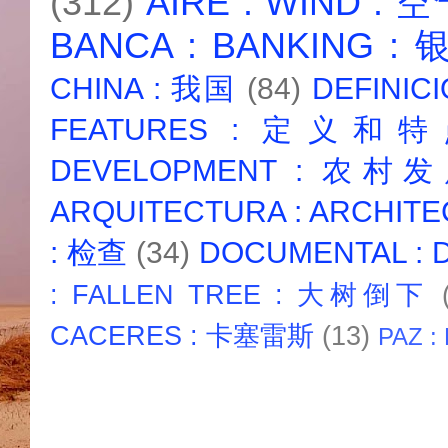
(312)
AIRE : WIND : 
BANCA : BANKING :
CHINA : 我国
(84)
DEFINICI
FEATURES : 定义和
DEVELOPMENT : 农村
ARQUITECTURA : ARCHIT
: 检查
(34)
DOCUMENTAL :
: FALLEN TREE : 大树倒下
CACERES : 卡塞雷斯
(13)
PAZ :