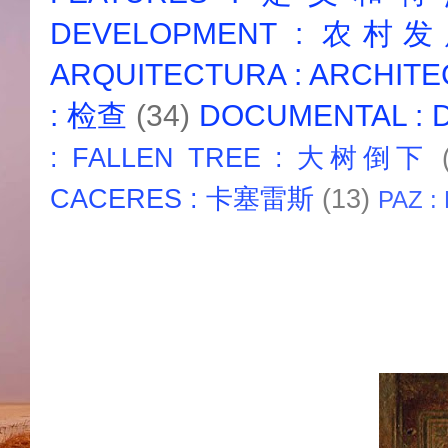
DEVELOPMENT : 农村
ARQUITECTURA : ARCHIT
: 检查
(34)
DOCUMENTAL :
: FALLEN TREE : 大树倒下
CACERES : 卡塞雷斯
(13)
PAZ :