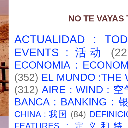
NO TE VAYAS
ACTUALIDAD : T
EVENTS : 活动
(22
ECONOMIA : ECONO
(352)
EL MUNDO :THE
(312)
AIRE : WIND : 
BANCA : BANKING :
CHINA : 我国
(84)
DEFINICI
FEATURES : 定义和