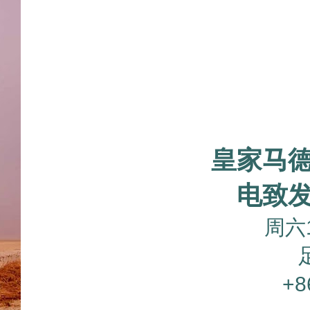
皇家马
电致
周六1
+