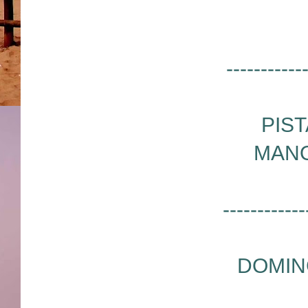
-----------
PIS
MANO
------------
DOMIN