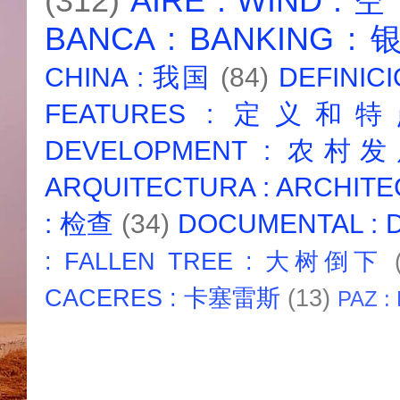
(312)
AIRE : WIND : 
BANCA : BANKING :
CHINA : 我国
(84)
DEFINICI
FEATURES : 定义和
DEVELOPMENT : 农村
ARQUITECTURA : ARCHIT
: 检查
(34)
DOCUMENTAL :
: FALLEN TREE : 大树倒下
CACERES : 卡塞雷斯
(13)
PAZ :