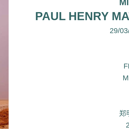
M
PAUL HENRY MA
29/03
F
M
郑