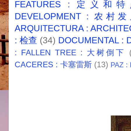
FEATURES : 定义和
DEVELOPMENT : 农村
ARQUITECTURA : ARCHIT
: 检查
(34)
DOCUMENTAL :
: FALLEN TREE : 大树倒下
CACERES : 卡塞雷斯
(13)
PAZ :