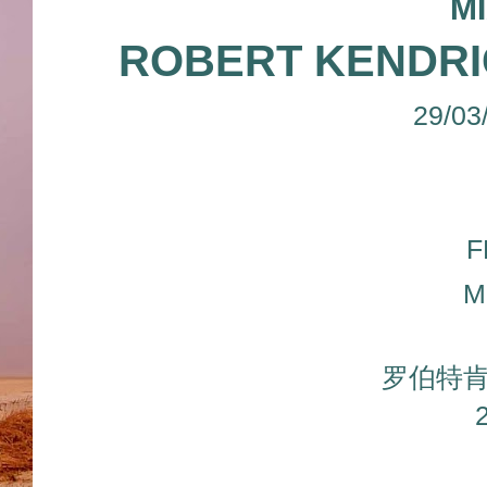
M
ROBERT KENDRI
29/03
F
M
罗伯特