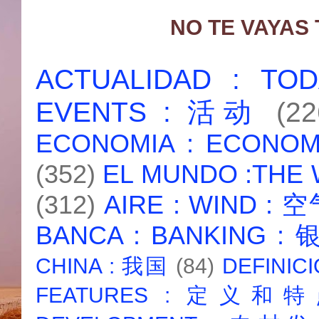
NO TE VAYAS
ACTUALIDAD : T
EVENTS : 活动
(22
ECONOMIA : ECONO
(352)
EL MUNDO :THE
(312)
AIRE : WIND : 
BANCA : BANKING :
CHINA : 我国
(84)
DEFINICI
FEATURES : 定义和