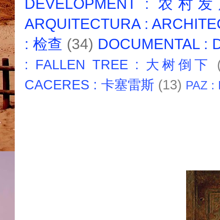
DEVELOPMENT : 农村
ARQUITECTURA : ARCHIT
: 检查
(34)
DOCUMENTAL :
: FALLEN TREE : 大树倒下
CACERES : 卡塞雷斯
(13)
PAZ :