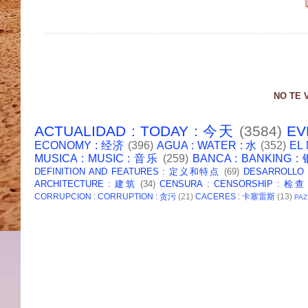
NO TE 
ACTUALIDAD : TODAY : 今天
(3584)
EV
ECONOMY : 经济
(396)
AGUA : WATER : 水
(352)
EL
MUSICA : MUSIC : 音乐
(259)
BANCA : BANKING 
DEFINITION AND FEATURES : 定义和特点
(69)
DESARROLLO
ARCHITECTURE : 建筑
(34)
CENSURA : CENSORSHIP : 检查
CORRUPCION : CORRUPTION : 贪污
(21)
CACERES : 卡塞雷斯
(13)
PAZ