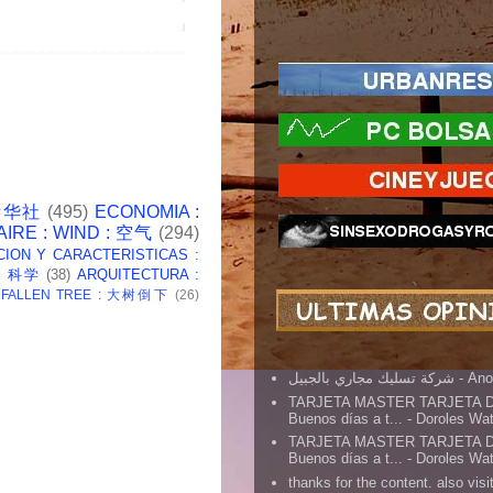
 新华社
(495)
ECONOMIA :
AIRE : WIND : 空气
(294)
CION Y CARACTERISTICAS :
 : 科学
(38)
ARQUITECTURA :
: FALLEN TREE : 大树倒下
(26)
شركة تسليك مجاري بالجبيل
- An
TARJETA MASTER TARJETA 
Buenos días a t...
- Doroles Wa
TARJETA MASTER TARJETA 
Buenos días a t...
- Doroles Wa
thanks for the content. also visit