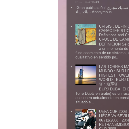
m...
- samsan
¡Gran publicación! شركة تسليك مجاري
بالاحساء
- Anonymous
CRISIS : DEFINI
CARACTERISTICA
Definitions and Ch
CRUCE DE CAMIN
DEFINICION Se de
a un momento de 
funcionamiento de un sistema,
cualitativo en sentido po...
LAS TORRES MA
MUNDO : BURJ D
HIGHEST TOWE
WORLD : BURJ
塔：迪拜塔
BURJ DUBAI El Burj Du
Torre Dubái en árabe) es un ras
encuentra actualmente en const
situado e...
UEFA CUP 2008
LIÉGE Vs SEVIL
06 /11/2008 : 20
RETRANSMISION 
CUP 2008