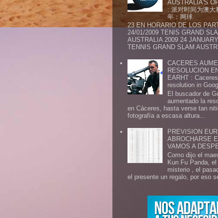
AUSTRALIA'S OP
: 派对时间为澳大
年：网球
23 EN HORARIO DE LOS PAR
24/01/2009 TENIS GRAND SL
AUSTRALIA 2009 24 JANUARY 
TENNIS GRAND SLAM AUSTR.
CACERES AUME
RESOLUCION E
EARHT : Caceres 
resolution in Goo
El buscador de G
aumentado la res
en Cáceres, hasta verse tan ni
fotografía a escasa altura...
PREVISION EURI
ABROCHARSE E
VAMOS A DESP
Como dijo el maes
Kun Fu Panda, el 
misterio , el pasa
el presente un regalo, por eso s