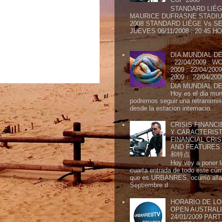
STANDARD LIÉG
MAURICE DUFRASNE STADIU
2008 STANDARD LIÉGE Vs SE
JUEVES 06/11/2008 : 20:45
...
DIA MUNDIAL DE
: 22/04/2009 :
2009 : 22/04/2
2009： 22/04/20
DIA MUNDIAL DE
Hoy es el dia mund
podremos seguir una retransmis
desde la estacion internacio...
CRISIS FINANCI
Y CARACTERIST
FINANCIAL CRIS
AND FEATURE
和特点
Hoy voy a poner l
cuarta entrada de todo este cú
que es URBANRES, ocurrió alla 
Septiembre d...
HORARIO DE LO
OPEN AUSTRALIA
24/01/2009 PAR