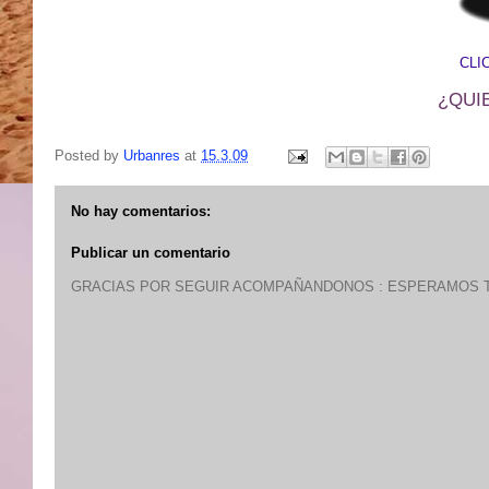
CLI
¿QUI
Posted by
Urbanres
at
15.3.09
No hay comentarios:
Publicar un comentario
GRACIAS POR SEGUIR ACOMPAÑANDONOS : ESPERAMOS T