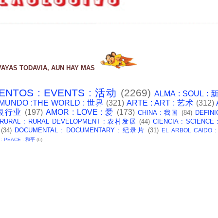
VAYAS TODAVIA, AUN HAY MAS
ENTOS : EVENTS : 活动
(2269)
ALMA : SOUL :
 MUNDO :THE WORLD : 世界
(321)
ARTE : ART : 艺术
(312)
: 银行业
(197)
AMOR : LOVE : 爱
(173)
CHINA : 我国
(84)
DEFINI
 RURAL : RURAL DEVELOPMENT : 农村发展
(44)
CIENCIA : SCIENCE
(34)
DOCUMENTAL : DOCUMENTARY : 纪录片
(31)
EL ARBOL CAIDO 
 : PEACE : 和平
(6)