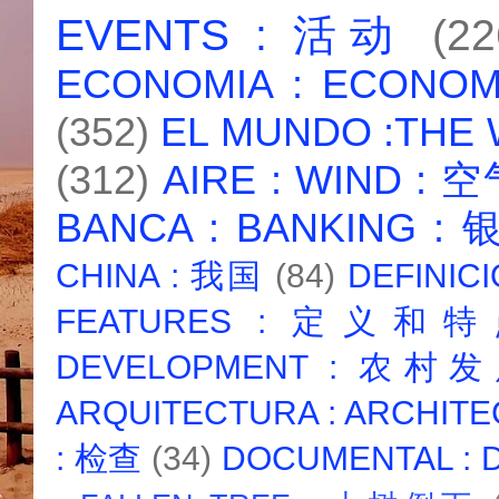
EVENTS : 活动
(22
ECONOMIA : ECONO
(352)
EL MUNDO :THE
(312)
AIRE : WIND : 
BANCA : BANKING :
CHINA : 我国
(84)
DEFINICI
FEATURES : 定义和
DEVELOPMENT : 农村
ARQUITECTURA : ARCHIT
: 检查
(34)
DOCUMENTAL :