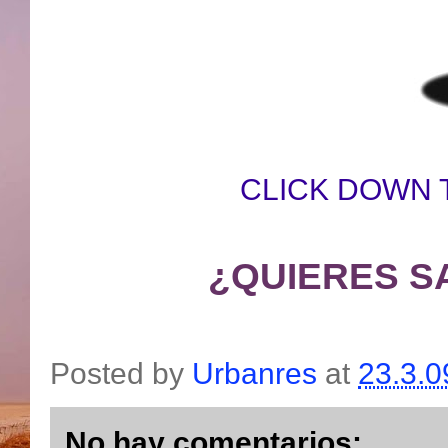
CLICK DOWN 
¿QUIERES S
Posted by
Urbanres
at
23.3.0
No hay comentarios: