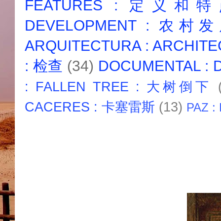
FEATURES : 定义和
DEVELOPMENT : 农村
ARQUITECTURA : ARCHIT
: 检查
(34)
DOCUMENTAL :
: FALLEN TREE : 大树倒下
CACERES : 卡塞雷斯
(13)
PAZ :