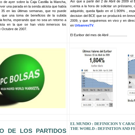
Así que a partir del 2 de Abril de 2009 el 
to de ayer sobre la Caja Castilla la Mancha,
cuenta a la hora de solicitar un préstamo, 
ver una parada en la senda alcista que había
X 35 en las últimas semanas, que no puede
adquirido, queda fijado en el 1.909% , es
 que una toma de beneficios de la subida
decision del BCE que se producirá en brev
 la fecha, esperando que no sea un retorno a
2009, y que seguiremos en vivo y en dire
jista en la que se han visto inmersos los
en
UrbanresTV
.
 Octubre de 2007.
El Euribor del mes de Abril ....................
E
L MUNDO : DEFINICION Y CARAC
THE WORLD : DEFINITION AND 
O DE LOS PARTIDOS