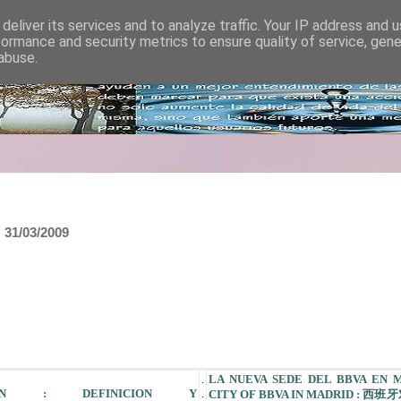
deliver its services and to analyze traffic. Your IP address and 
formance and security metrics to ensure quality of service, gen
abuse.
31/03/2009
.
LA NUEVA SEDE DEL BBVA EN 
CION : DEFINICION Y
.
CITY OF BBVA IN MADRID :