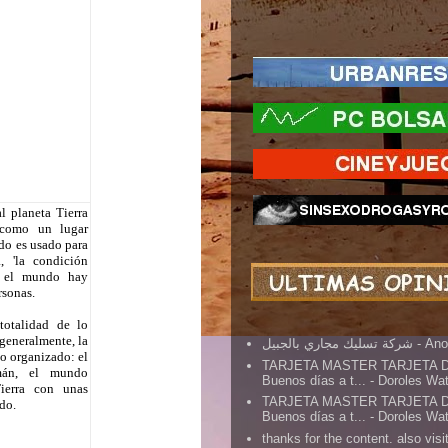
l planeta Tierra
 como un lugar
do es usado para
, 'la condición
n el mundo hay
rsonas.
otalidad de lo
 generalmente, la
شركة تسليك مجاري بالجبيل
- An
o organizado: el
TARJETA MASTER TARJETA 
án, el mundo
Buenos días a t...
- Doroles Wa
Tierra con unas
TARJETA MASTER TARJETA 
do.
Buenos días a t...
- Doroles Wa
thanks for the content. also visit