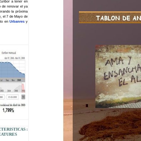
Euribor a tener en
o de renovar el ya
perando la próxima
e, el 7 de Mayo de
cto en
Urbanres
y
TERISTICAS :
FEATURES