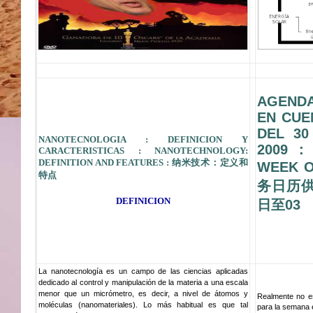
AGENDA
EN CUE
DEL 30
NANOTECNOLOGIA : DEFINICION Y
2009 :
CARACTERISTICAS : NANOTECHNOLOGY:
DEFINITION AND FEATURES : 纳米技术：定义和
WEEK O
特点
务日历供
DEFINICION
日至03
La nanotecnología es un campo de las ciencias aplicadas
dedicado al control y manipulación de la materia a una escala
menor que un micrómetro, es decir, a nivel de átomos y
Realmente no es
moléculas (nanomateriales). Lo más habitual es que tal
para la semana e