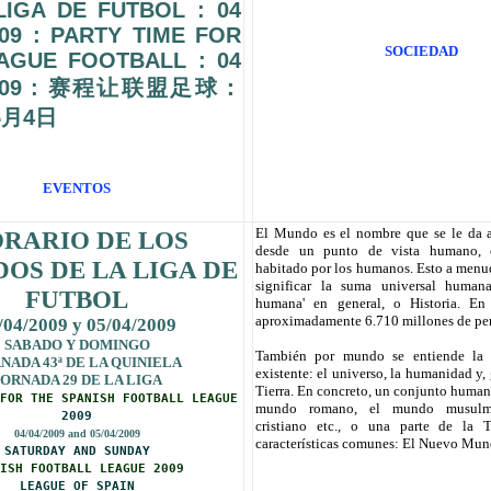
LIGA DE FUTBOL : 04
009 : PARTY TIME FOR
SOCIEDAD
AGUE FOOTBALL : 04
/2009 : 赛程让联盟足球：
5月4日
EVENTOS
El Mundo es el nombre que se le da a
RARIO DE LOS
desde un punto de vista humano,
DOS DE LA LIGA DE
habitado por los humanos. Esto a menu
significar la suma universal humana
FUTBOL
humana' en general, o Historia. E
aproximadamente 6.710 millones de pe
/04/2009 y 05/04/2009
SABADO Y DOMINGO
También por mundo se entiende la t
NADA 43ª DE LA QUINIELA
existente: el universo, la humanidad y,
ORNADA 29 DE LA LIGA
Tierra. En concreto, un conjunto human
 FOR THE
SPANISH FOOTBALL LEAGUE
mundo romano, el mundo musulm
2009
cristiano etc., o una parte de la 
04/04/2009 and 05/04/2009
características comunes: El Nuevo Mun
SATURDAY AND SUNDAY
ISH FOOTBALL LEAGUE
2009
LEAGUE OF SPAIN