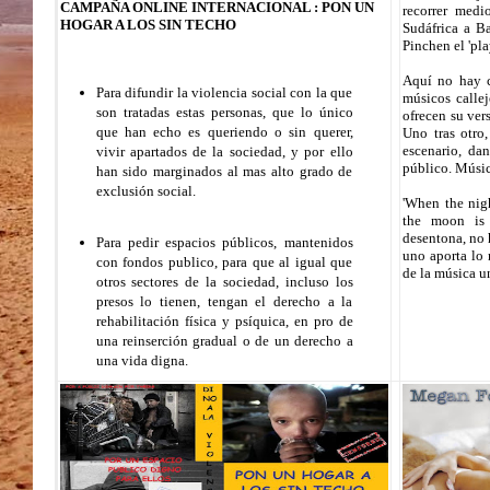
CAMPAÑA ONLINE INTERNACIONAL : PON UN
recorrer med
HOGAR A LOS SIN TECHO
Sudáfrica a Ba
Pinchen el 'pla
Aquí no hay c
Para difundir la violencia social con la que
músicos callej
son tratadas estas personas, que lo único
ofrecen su ver
que han echo es queriendo o sin querer,
Uno tras otro
escenario, da
vivir apartados de la sociedad, y por ello
público. Músi
han sido marginados al mas alto grado de
exclusión social.
'When the nig
the moon is 
desentona, no 
Para pedir espacios públicos, mantenidos
uno aporta lo 
con fondos publico, para que al igual que
de la música u
otros sectores de la sociedad, incluso los
presos lo tienen, tengan el derecho a la
rehabilitación física y psíquica, en pro de
una reinserción gradual o de un derecho a
una vida digna.