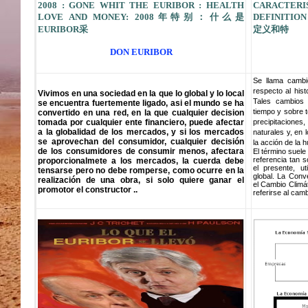
2008 : GONE WHIT THE EURIBOR : HEALTH
CARACTE
LOVE AND MONEY: 2008年特别：什么是
DEFINITION
EURIBOR采
定义和特
DON EURIBOR
Se llama cambio
respecto al hist
Vivimos en una sociedad en la que lo global y lo local
Tales cambios
se encuentra fuertemente ligado, asi el mundo se ha
tiempo y sobre t
convertido en una red, en la que cualquier decision
tomada por cualquier ente financiero, puede afectar
precipitaciones
a la globalidad de los mercados, y si los mercados
naturales y, en 
se aprovechan del consumidor, cualquier decisión
la acción de la 
de los consumidores de consumir menos, afectara
El término suele
referencia tan 
proporcionalmete a los mercados, la cuerda debe
el presente, u
tensarse pero no debe romperse, como ocurre en la
global. La Con
realización de una obra, si solo quiere ganar el
el Cambio Climát
promotor el constructor ..
referirse al ca