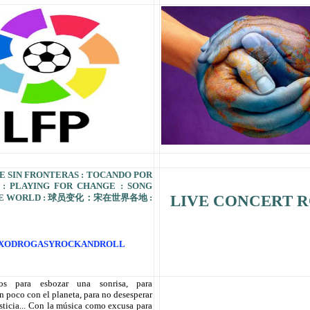
E SIN FRONTERAS : TOCANDO POR
 : PLAYING FOR CHANGE : SONG
LIVE CONCERT R
HE WORLD : 球员变化：宋在世界各地 :
EXODROGASYROCKANDROLL
os para esbozar una sonrisa, para
un poco con el planeta, para no desesperar
usticia... Con la música como excusa para