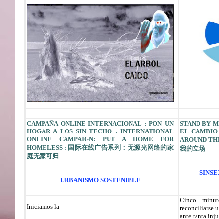
CAMPAÑA ONLINE INTERNACIONAL : PON UN
STAND BY M
HOGAR A LOS SIN TECHO : INTERNATIONAL
EL CAMBIO
ONLINE CAMPAIGN: PUT A HOME FOR
AROUND T
HOMELESS : 国际在线广告系列：无源光网络的家
我的立场
庭无家可归
SINS
URBANISMO SOSTENIBLE
Cinco minut
Iniciamos la
reconciliarse 
ante tanta inj