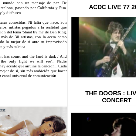
io mundo con un mensaje de paz. De
ACDC LIVE 77 2
rcelona, pasando por California y Pisa.
y' y disfruten.
aras conocidas. Ni falta que hace. Son
eros, artistas pegados a la realidad que
sión del tema 'Stand by me' de Ben King.
, más de 30 artistas, con la acera como
ndo lo mejor de sí ante su improvisado
ca y más música.
ht has come, and the land is dark / And
the only light we will see'... Nadie
hay acento que arruine la canción... Cada
mejor de sí, sin más ambición que hacer
n canal universal de comunicación.
THE DOORS : LIV
CONCERT