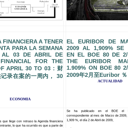
 FINANCIERA A TENER
EL EURIBOR DE M
NTA PARA LA SEMANA
2009 AL 1,909% SE
 AL 03 DE ABRIL DE
EN EL BOE 80 DE 2/0
 FINANCIAL FOR THE
THE EURIBOR MA
1.909% ON BOE 80 2/
F APRIL 30 TO 03 : 财
2009年2月至Euribor ％
记录在案的一周内， 30
ACTUALIDAD
ECONOMIA
Se ha publicado en el BOE el Eu
correspondiente al mes de Marzo de 2009, 
1,909 %, el día 2 de Abril de 2009,
 que llege con retraso la Agenda financiera
ntrante, lo que ha ocurrido es que a parte de