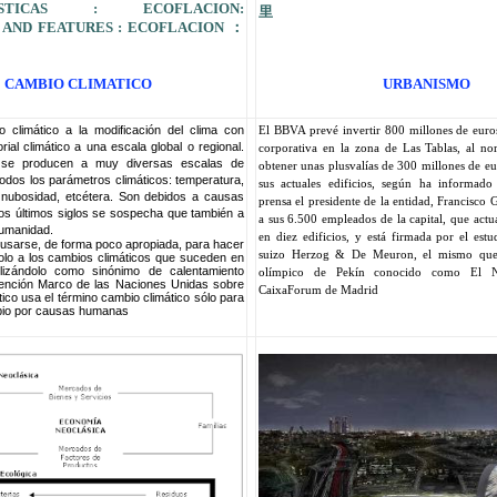
RISTICAS : ECOFLACION:
里
 AND FEATURES : ECOFLACION ：
CAMBIO CLIMATICO
URBANISMO
 climático a la modificación del clima con
El BBVA prevé invertir 800 millones de euro
orial climático a una escala global o regional.
corporativa en la zona de Las Tablas, al no
 se producen a muy diversas escalas de
obtener unas plusvalías de 300 millones de eu
odos los parámetros climáticos: temperatura,
sus actuales edificios, según ha informad
, nubosidad, etcétera. Son debidos a causas
prensa el presidente de la entidad, Francisco 
los últimos siglos se sospecha que también a
a sus 6.500 empleados de la capital, que actu
humanidad.
en diez edificios, y está firmada por el estu
 usarse, de forma poco apropiada, para hacer
suizo Herzog & De Meuron, el mismo que 
solo a los cambios climáticos que suceden en
tilizándolo como sinónimo de calentamiento
olímpico de Pekín conocido como El 
vención Marco de las Naciones Unidas sobre
CaixaForum de Madrid
ico usa el término cambio climático sólo para
mbio por causas humanas