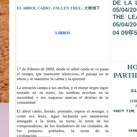
DE LA 
EL ARBOL CAIDO : FALLEN TREE : 大树倒下
05/04/2
THE LE
05/04
04 09年
LIBROS
HO
17 de Febrero de 2009, desde el arból caido se ve pasar
PARTI
el tiempo, que transcurre silencioso, el paisaje no se
altera y se mantiene la calma y la quietud .
La sinrazón campa a sus anchas, y el monje negro sigue
04
sentado en su trono, las sombras acechan en la
oscuridad, y sus zarpazos marcan el destino de la
JOR
comunidad.
J
El árbol caido, herido, postrado, espera el resurgir, y
P
ARTY TIME
como ave fenix, sigue luchando por mantenerse
arraigado a la tierra, su tierra, la tierra de los
conquistadores, de los fundadores de las ciudades, de
los primeros poblados, la tierra de la
SPAN
civilización................