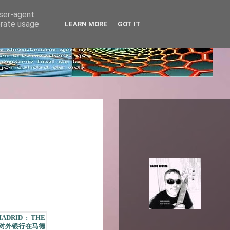
user-agent
erate usage
LEARN MORE
GOT IT
MADRID : THE
 西班牙对外银行在马德