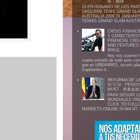
年：网球
23 EN HORARIO DE LOS PAR
24/01/2009 TENIS GRAND SL
AUSTRALIA 2009 24 JANUARY 
TENNIS GRAND SLAM AUSTR.
CRISIS FINANCI
Y CARACTERIST
FINANCIAL CRIS
AND FEATURE
和特点
Hoy voy a poner l
cuarta entrada de todo este cú
que es URBANRES, ocurrió alla 
Septiembre d...
REFORMA DE LA
SI O SI : PENS
MUST : 养老
PARA SEGUIR 
MUNDIALES ONL
CLICK TO FOLL
MARKETS ONLINE IN WA NT 