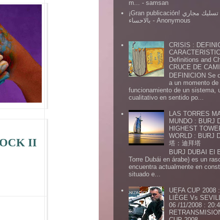
m...
- samsan
¡Gran publicación! شركة تسليك مجاري
بالاحساء
- Anonymous
CRISIS : DEFINI
CARACTERISTICA
Definitions and Ch
CRUCE DE CAMIN
DEFINICION Se de
a un momento de 
funcionamiento de un sistema,
cualitativo en sentido po...
LAS TORRES MA
MUNDO : BURJ D
HIGHEST TOWE
WORLD : BURJ
OCK II
塔：迪拜塔
BURJ DUBAI El Burj Du
Torre Dubái en árabe) es un ras
encuentra actualmente en const
situado e...
UEFA CUP 2008
LIÉGE Vs SEVIL
06 /11/2008 : 20
RETRANSMISION 
CUP 2008