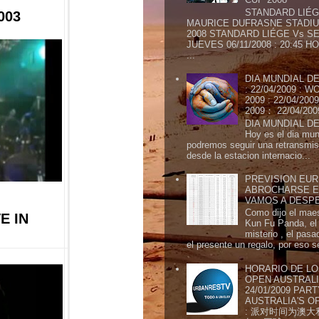
STANDARD LIÉG
003
MAURICE DUFRASNE STADIU
2008 STANDARD LIÉGE Vs SE
JUEVES 06/11/2008 : 20:45
...
DIA MUNDIAL DE
: 22/04/2009 :
2009 : 22/04/2
2009： 22/04/20
DIA MUNDIAL DE
Hoy es el dia mund
podremos seguir una retransmis
desde la estacion internacio...
PREVISION EURI
ABROCHARSE E
VAMOS A DESP
Como dijo el maes
E IN
Kun Fu Panda, el 
misterio , el pasa
el presente un regalo, por eso s
HORARIO DE LO
OPEN AUSTRALIA
24/01/2009 PAR
AUSTRALIA'S OP
: 派对时间为澳大