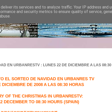
deliver its services and to analyze traffic. Your IP address and 
formance and security metrics to ensure quality of service, gen
abuse.
D EN URBANRESTV : LUNES 22 DE DICIEMBRE A LAS 08:30 
TO EL SORTEO DE NAVIDAD EN URBANRES TV
 DICIEMBRE DE 2008 A LAS 08:30 HORAS
RY OF THE CHRISTMAS IN URBANRESTV:
2 DECEMBER TO 08:30 HOURS (SPAIN)