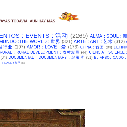
VAYAS TODAVIA, AUN HAY MAS
ENTOS : EVENTS : 活动
(2269)
ALMA : SOUL :
 MUNDO :THE WORLD : 世界
(321)
ARTE : ART : 艺术
(312)
: 银行业
(197)
AMOR : LOVE : 爱
(173)
CHINA : 我国
(84)
DEFINI
 RURAL : RURAL DEVELOPMENT : 农村发展
(44)
CIENCIA : SCIENCE
(34)
DOCUMENTAL : DOCUMENTARY : 纪录片
(31)
EL ARBOL CAIDO 
 : PEACE : 和平
(6)