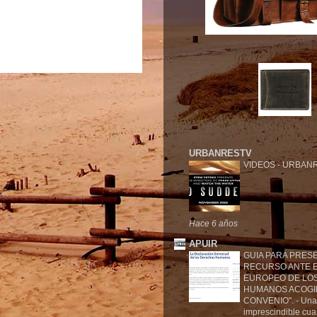
URBANRESTV
VIDEOS
-
URBANR
Hace 6 años
APUIR
GUIA PARA PRES
RECURSO ANTE E
EUROPEO DE LO
HUMANOS ACOGI
CONVENIO".
-
Una
imprescindible cu