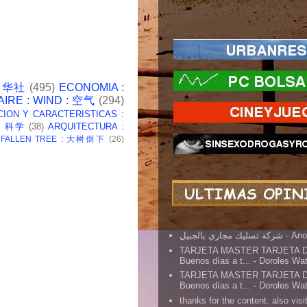
 新华社
(495)
ECONOMIA :
AIRE : WIND : 空气
(294)
CION Y CARACTERISTICAS :
 : 科学
(38)
ARQUITECTURA :
: FALLEN TREE : 大树倒下
(26)
شركة تسليك مجاري بالجبيل
- An
TARJETA MASTER TARJETA 
Buenos días a t...
- Doroles Wa
TARJETA MASTER TARJETA 
Buenos días a t...
- Doroles Wa
thanks for the content. also visit