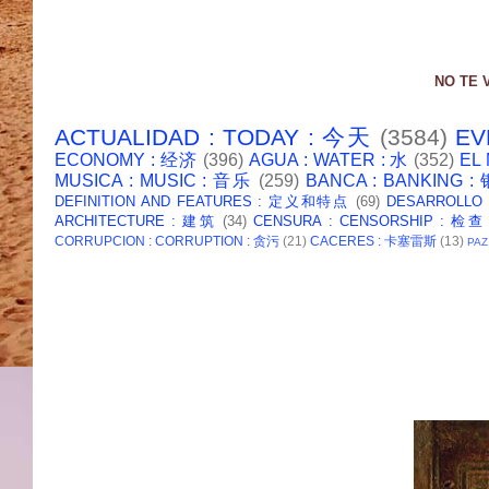
NO TE 
ACTUALIDAD : TODAY : 今天
(3584)
EV
ECONOMY : 经济
(396)
AGUA : WATER : 水
(352)
EL
MUSICA : MUSIC : 音乐
(259)
BANCA : BANKING 
DEFINITION AND FEATURES : 定义和特点
(69)
DESARROLLO
ARCHITECTURE : 建筑
(34)
CENSURA : CENSORSHIP : 检查
CORRUPCION : CORRUPTION : 贪污
(21)
CACERES : 卡塞雷斯
(13)
PAZ