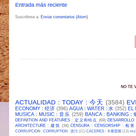
Entrada más reciente
Suscribirse a:
Enviar comentarios (Atom)
NO TE 
ACTUALIDAD : TODAY : 今天
(3584)
EV
ECONOMY : 经济
(396)
AGUA : WATER : 水
(352)
EL
MUSICA : MUSIC : 音乐
(259)
BANCA : BANKING 
DEFINITION AND FEATURES : 定义和特点
(69)
DESARROLLO
ARCHITECTURE : 建筑
(34)
CENSURA : CENSORSHIP : 检查
CORRUPCION : CORRUPTION : 贪污
(21)
CACERES : 卡塞雷斯
(13)
PAZ