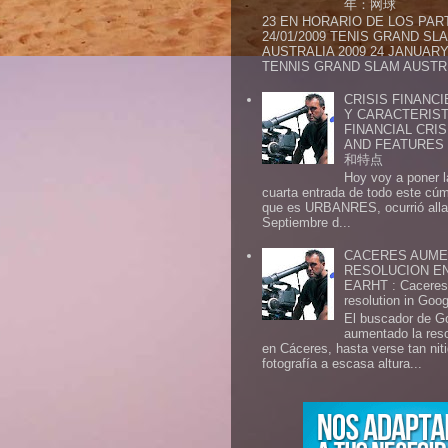
年：网球
23 EN HORARIO DE LOS PAR
24/01/2009 TENIS GRAND SL
AUSTRALIA 2009 24 JANUARY 
TENNIS GRAND SLAM AUSTR.
CRISIS FINANCI
Y CARACTERIST
FINANCIAL CRIS
AND FEATURE
和特点
Hoy voy a poner l
cuarta entrada de todo este cú
que es URBANRES, ocurrió alla 
Septiembre d...
CACERES AUME
RESOLUCION E
EARHT : Caceres 
resolution in Goo
El buscador de G
aumentado la res
en Cáceres, hasta verse tan ni
fotografía a escasa altura...