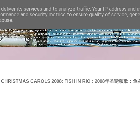
deliver its services and to analyze traffic. Your IP address and 
formance and security metrics to ensure quality of service, gen
abuse.
IO : CHRISTMAS CAROLS 2008: FISH IN RIO : 2008年圣诞