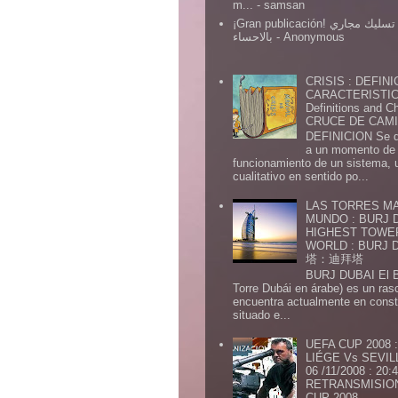
m...
- samsan
¡Gran publicación! شركة تسليك مجاري
بالاحساء
- Anonymous
CRISIS : DEFINI
CARACTERISTICA
Definitions and Ch
CRUCE DE CAMIN
DEFINICION Se de
a un momento de 
funcionamiento de un sistema,
cualitativo en sentido po...
LAS TORRES MA
MUNDO : BURJ D
HIGHEST TOWE
WORLD : BURJ
塔：迪拜塔
BURJ DUBAI El Burj Du
Torre Dubái en árabe) es un ras
encuentra actualmente en const
situado e...
UEFA CUP 2008
LIÉGE Vs SEVIL
06 /11/2008 : 20
RETRANSMISION 
CUP 2008