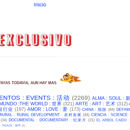
Inicio
VAYAS TODAVIA, AUN HAY MAS
ENTOS : EVENTS : 活动
(2269)
ALMA : SOUL :
 MUNDO :THE WORLD : 世界
(321)
ARTE : ART : 艺术
(312)
: 银行业
(197)
AMOR : LOVE : 爱
(173)
CHINA : 我国
(84)
DEFINI
 RURAL : RURAL DEVELOPMENT : 农村发展
(44)
CIENCIA : SCIENCE
(34)
DOCUMENTAL : DOCUMENTARY : 纪录片
(31)
EL ARBOL CAIDO 
 : PEACE : 和平
(6)