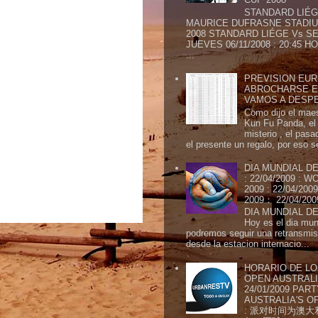
STANDARD LIÉG
MAURICE DUFRASNE STADIU
2008 STANDARD LIÉGE Vs SE
JUEVES 06/11/2008 : 20:45
...
PREVISION EURI
ABROCHARSE E
VAMOS A DESP
Como dijo el maes
Kun Fu Panda, el 
misterio , el pasa
el presente un regalo, por eso s
DIA MUNDIAL DE
: 22/04/2009 :
2009 : 22/04/2
2009： 22/04/20
DIA MUNDIAL DE
Hoy es el dia mund
podremos seguir una retransmis
desde la estacion internacio...
HORARIO DE LO
OPEN AUSTRALIA
24/01/2009 PAR
AUSTRALIA'S OP
: 派对时间为澳大