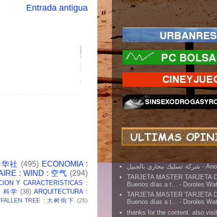
Entrada antigua
 新华社
(495)
ECONOMIA :
شركة تسليك مجاري بالجبيل
- An
AIRE : WIND : 空气
(294)
TARJETA MASTER TARJETA 
CION Y CARACTERISTICAS :
Buenos días a t...
- Doroles Wa
 : 科学
(38)
ARQUITECTURA :
TARJETA MASTER TARJETA 
: FALLEN TREE : 大树倒下
(26)
Buenos días a t...
- Doroles Wa
thanks for the content. also visit