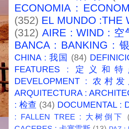
ECONOMIA : ECONO
(352)
EL MUNDO :THE
(312)
AIRE : WIND : 
BANCA : BANKING :
CHINA : 我国
(84)
DEFINICI
FEATURES : 定义和
DEVELOPMENT : 农村
ARQUITECTURA : ARCHIT
: 检查
(34)
DOCUMENTAL :
: FALLEN TREE : 大树倒下
CACERES : 卡塞雷斯
(13)
PAZ :