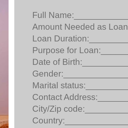
Full Name:__________
Amount Needed as Loa
Loan Duration:______
Purpose for Loan:____
Date of Birth:_______
Gender:_____________
Marital status:______
Contact Address:_____
City/Zip code:_______
Country:____________