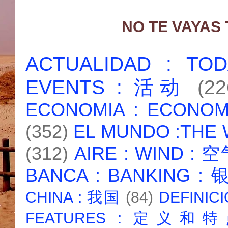
NO TE VAYAS
ACTUALIDAD : T
EVENTS : 活动
(22
ECONOMIA : ECONO
(352)
EL MUNDO :THE
(312)
AIRE : WIND : 
BANCA : BANKING :
CHINA : 我国
(84)
DEFINICI
FEATURES : 定义和