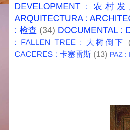
DEVELOPMENT : 农村
ARQUITECTURA : ARCHIT
: 检查
(34)
DOCUMENTAL :
: FALLEN TREE : 大树倒下
CACERES : 卡塞雷斯
(13)
PAZ :