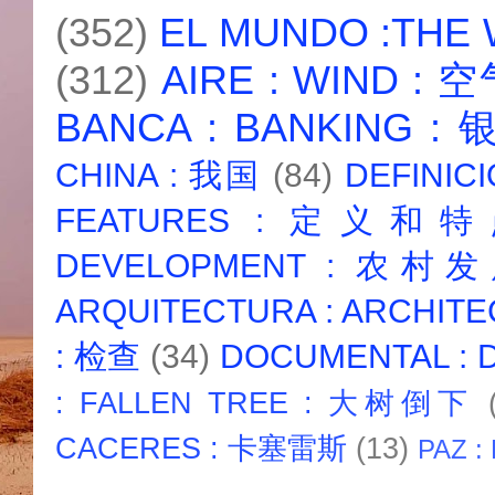
(352)
EL MUNDO :THE
(312)
AIRE : WIND : 
BANCA : BANKING :
CHINA : 我国
(84)
DEFINICI
FEATURES : 定义和
DEVELOPMENT : 农村
ARQUITECTURA : ARCHIT
: 检查
(34)
DOCUMENTAL :
: FALLEN TREE : 大树倒下
CACERES : 卡塞雷斯
(13)
PAZ :