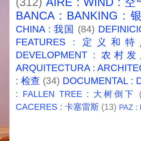
(312)
AIRE : WIND : 
BANCA : BANKING :
CHINA : 我国
(84)
DEFINICI
FEATURES : 定义和
DEVELOPMENT : 农村
ARQUITECTURA : ARCHIT
: 检查
(34)
DOCUMENTAL :
: FALLEN TREE : 大树倒下
CACERES : 卡塞雷斯
(13)
PAZ :