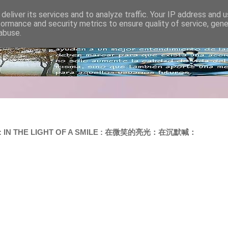
deliver its services and to analyze traffic. Your IP address and 
formance and security metrics to ensure quality of service, gen
abuse.
IO : IN THE LIGHT OF A SMILE : 在微笑的亮光：在沉默喊：