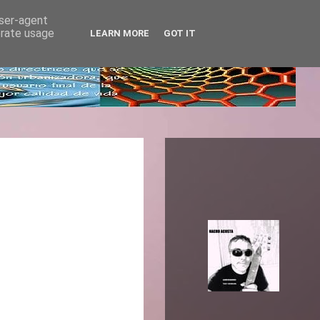
user-agent
erate usage
LEARN MORE
GOT IT