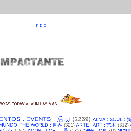
Inicio
VAYAS TODAVIA, AUN HAY MAS
ENTOS : EVENTS : 活动
(2269)
ALMA : SOUL :
 MUNDO :THE WORLD : 世界
(321)
ARTE : ART : 艺术
(312)
: 银行业
(197)
AMOR : LOVE : 爱
(173)
CHINA : 我国
(84)
DEFINI