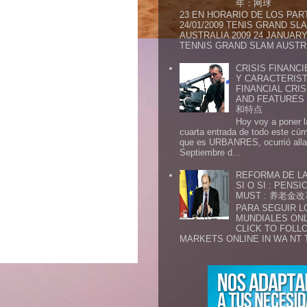
年：网球
23 EN HORARIO DE LOS PAR
24/01/2009 TENIS GRAND SL
AUSTRALIA 2009 24 JANUARY 
TENNIS GRAND SLAM AUSTR.
CRISIS FINANCI
Y CARACTERIST
FINANCIAL CRIS
AND FEATURE
和特点
Hoy voy a poner l
cuarta entrada de todo este cú
que es URBANRES, ocurrió alla 
Septiembre d...
REFORMA DE LA
SI O SI : PENS
MUST : 养老
PARA SEGUIR 
MUNDIALES ONL
CLICK TO FOLL
MARKETS ONLINE IN WA NT 