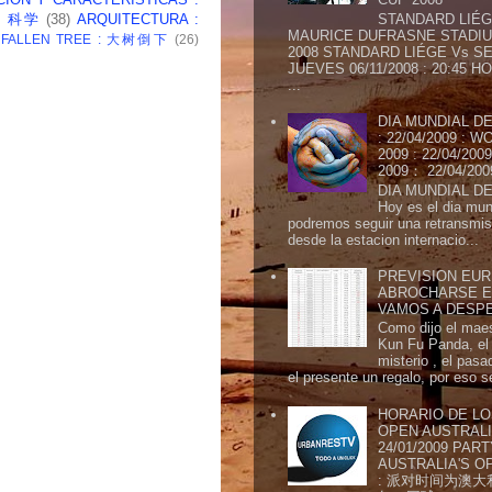
 : 科学
(38)
ARQUITECTURA :
STANDARD LIÉG
MAURICE DUFRASNE STADIU
: FALLEN TREE : 大树倒下
(26)
2008 STANDARD LIÉGE Vs SE
JUEVES 06/11/2008 : 20:45
...
DIA MUNDIAL DE
: 22/04/2009 :
2009 : 22/04/2
2009： 22/04/20
DIA MUNDIAL DE
Hoy es el dia mund
podremos seguir una retransmis
desde la estacion internacio...
PREVISION EURI
ABROCHARSE E
VAMOS A DESP
Como dijo el maes
Kun Fu Panda, el 
misterio , el pasa
el presente un regalo, por eso s
HORARIO DE LO
OPEN AUSTRALIA
24/01/2009 PAR
AUSTRALIA'S OP
: 派对时间为澳大