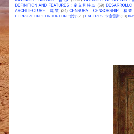
DEFINITION AND FEATURES : 定义和特点
(69)
DESARROLLO
ARCHITECTURE : 建筑
(34)
CENSURA : CENSORSHIP : 检查
CORRUPCION : CORRUPTION : 贪污
(21)
CACERES : 卡塞雷斯
(13)
PAZ