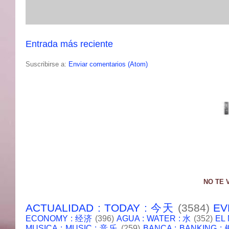
Entrada más reciente
Suscribirse a:
Enviar comentarios (Atom)
NO TE 
ACTUALIDAD : TODAY : 今天
(3584)
EV
ECONOMY : 经济
(396)
AGUA : WATER : 水
(352)
EL
MUSICA : MUSIC : 音乐
(259)
BANCA : BANKING 