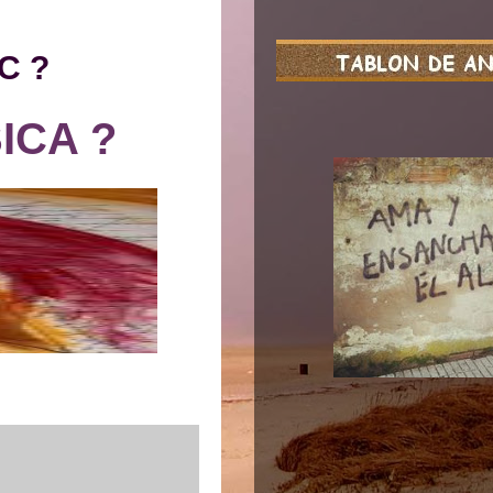
C ?
ICA ?