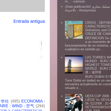
m...
- samsan
¡Gran publicación! شركة تسليك مجاري
بالاحساء
- Anonymous
Entrada antigua
CRISIS : DEFINI
CARACTERISTICA
Definitions and Ch
CRUCE DE CAMIN
DEFINICION Se de
a un momento de 
funcionamiento de un sistema,
cualitativo en sentido po...
LAS TORRES MA
MUNDO : BURJ D
HIGHEST TOWE
WORLD : BURJ
塔：迪拜塔
BURJ DUBAI El Burj Du
Torre Dubái en árabe) es un ras
encuentra actualmente en const
situado e...
UEFA CUP 2008
LIÉGE Vs SEVIL
 新华社
(495)
ECONOMIA :
06 /11/2008 : 20
AIRE : WIND : 空气
(294)
RETRANSMISION 
CION Y CARACTERISTICAS :
CUP 2008