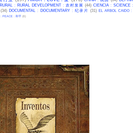
 RURAL : RURAL DEVELOPMENT : 农村发展
(44)
CIENCIA : SCIENCE
(34)
DOCUMENTAL : DOCUMENTARY : 纪录片
(31)
EL ARBOL CAIDO 
 : PEACE : 和平
(6)