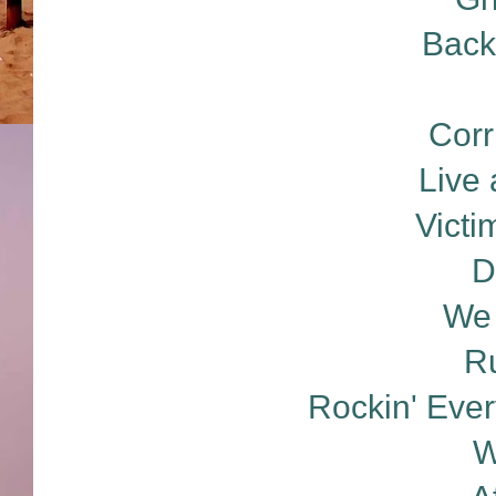
Back
Corr
Live 
Victi
D
We 
Ru
Rockin' Ever
W