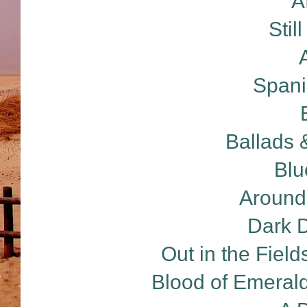
A
Stil
Spani
Ballads 
Blu
Around
Dark D
Out in the Field
Blood of Emerald