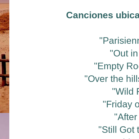
Canciones ubica
"Parisien
"Out in
"Empty Roo
"Over the hil
"Wild 
"Friday 
"After
"Still Got