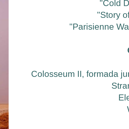
"Cold D
"Story o
"Parisienne Wal
Colosseum II, formada ju
Stra
El