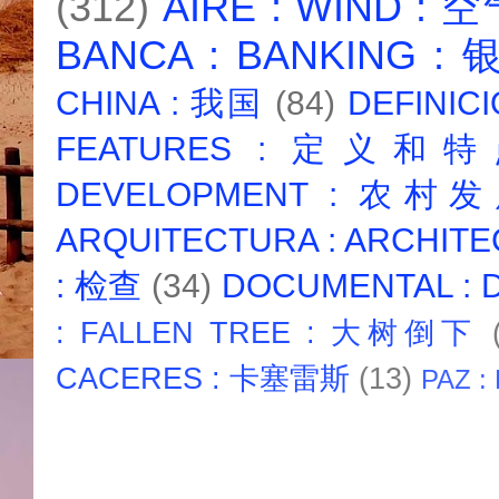
(312)
AIRE : WIND : 
BANCA : BANKING :
CHINA : 我国
(84)
DEFINICI
FEATURES : 定义和
DEVELOPMENT : 农村
ARQUITECTURA : ARCHIT
: 检查
(34)
DOCUMENTAL :
: FALLEN TREE : 大树倒下
CACERES : 卡塞雷斯
(13)
PAZ :