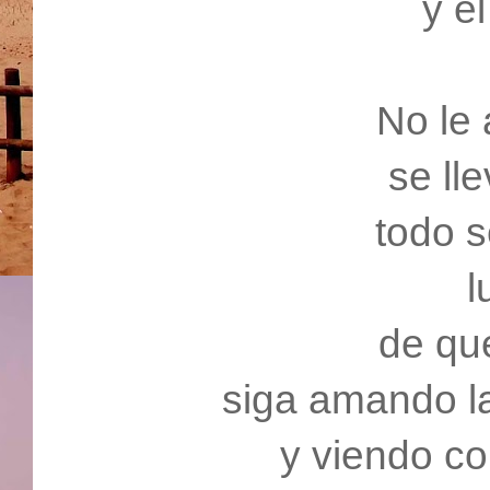
y e
No le
se lle
todo 
l
de que
siga amando la
y viendo co