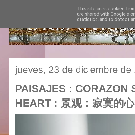
This site uses cookies from
are shared with Google alo
statistics, and to detect a
jueves, 23 de diciembre de
PAISAJES : CORAZON 
HEART : 景观：寂寞的