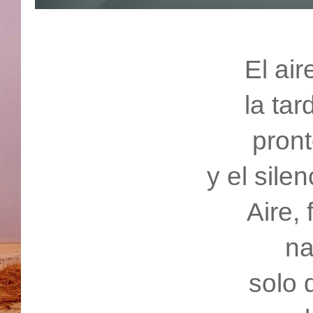
El air
la ta
pron
y el sile
Aire,
na
solo 