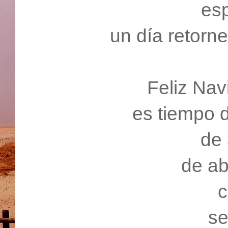
esp
un día retorne
Feliz Nav
es tiempo d
de 
de ab
c
se