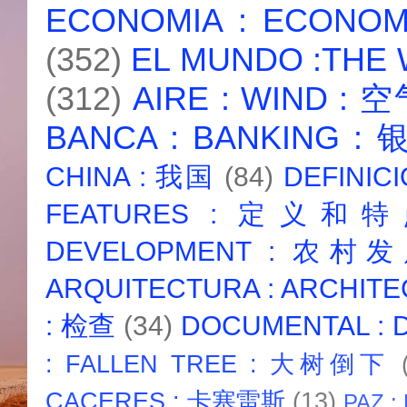
ECONOMIA : ECONO
(352)
EL MUNDO :THE
(312)
AIRE : WIND : 
BANCA : BANKING :
CHINA : 我国
(84)
DEFINICI
FEATURES : 定义和
DEVELOPMENT : 农村
ARQUITECTURA : ARCHIT
: 检查
(34)
DOCUMENTAL :
: FALLEN TREE : 大树倒下
CACERES : 卡塞雷斯
(13)
PAZ :