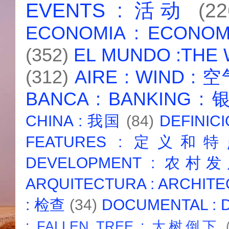
EVENTS : 活动
(22
ECONOMIA : ECONO
(352)
EL MUNDO :THE
(312)
AIRE : WIND : 
BANCA : BANKING :
CHINA : 我国
(84)
DEFINICI
FEATURES : 定义和
DEVELOPMENT : 农村
ARQUITECTURA : ARCHIT
: 检查
(34)
DOCUMENTAL :
: FALLEN TREE : 大树倒下