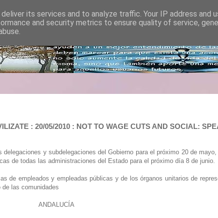
deliver its services and to analyze traffic. Your IP address and 
formance and security metrics to ensure quality of service, gen
abuse.
ILIZATE : 20/05/2010 : NOT TO WAGE CUTS AND SOCIAL:
elegaciones y subdelegaciones del Gobierno para el próximo 20 de mayo, p
as de todas las administraciones del Estado para el próximo día 8 de junio.
rmas de empleados y empleadas públicas y de los órganos unitarios de repres
o de las comunidades
ANDALUCÍA