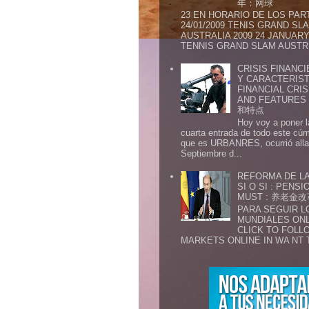
年：网球
23 EN HORARIO DE LOS PAR
24/01/2009 TENIS GRAND SL
AUSTRALIA 2009 24 JANUARY 
TENNIS GRAND SLAM AUSTR.
CRISIS FINANCI
Y CARACTERIST
FINANCIAL CRIS
AND FEATURE
和特点
Hoy voy a poner l
cuarta entrada de todo este cú
que es URBANRES, ocurrió alla 
Septiembre d...
REFORMA DE LA
SI O SI : PENS
MUST : 养老
PARA SEGUIR 
MUNDIALES ONL
CLICK TO FOLL
MARKETS ONLINE IN WA NT 