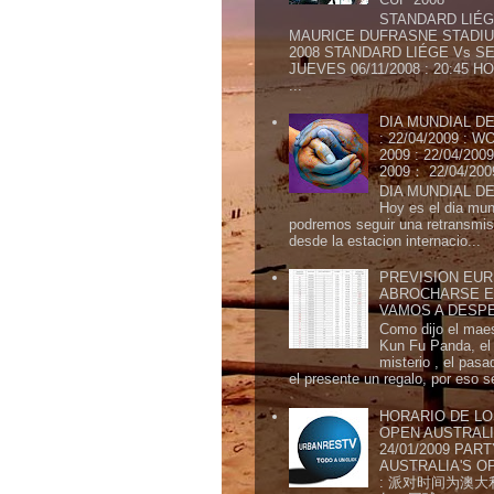
STANDARD LIÉG
MAURICE DUFRASNE STADIU
2008 STANDARD LIÉGE Vs SE
JUEVES 06/11/2008 : 20:45
...
DIA MUNDIAL DE
: 22/04/2009 :
2009 : 22/04/2
2009： 22/04/20
DIA MUNDIAL DE
Hoy es el dia mund
podremos seguir una retransmis
desde la estacion internacio...
PREVISION EURI
ABROCHARSE E
VAMOS A DESP
Como dijo el maes
Kun Fu Panda, el 
misterio , el pasa
el presente un regalo, por eso s
HORARIO DE LO
OPEN AUSTRALIA
24/01/2009 PAR
AUSTRALIA'S OP
: 派对时间为澳大