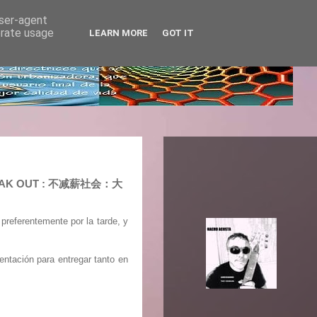
user-agent
erate usage
LEARN MORE
GOT IT
 SPEAK OUT : 不减薪社会：大
referentemente por la tarde, y
entación para entregar tanto en