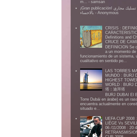
m...
- samsan
¡Gran publicación! شركة تسليك مجاري
بالاحساء
- Anonymous
CRISIS : DEFINI
CARACTERISTICA
Definitions and Ch
CRUCE DE CAMIN
DEFINICION Se de
a un momento de 
funcionamiento de un sistema,
cualitativo en sentido po...
LAS TORRES MA
MUNDO : BURJ D
HIGHEST TOWE
WORLD : BURJ
塔：迪拜塔
BURJ DUBAI El Burj Du
Torre Dubái en árabe) es un ras
encuentra actualmente en const
situado e...
UEFA CUP 2008
LIÉGE Vs SEVIL
06 /11/2008 : 20
RETRANSMISION 
CUP 2008