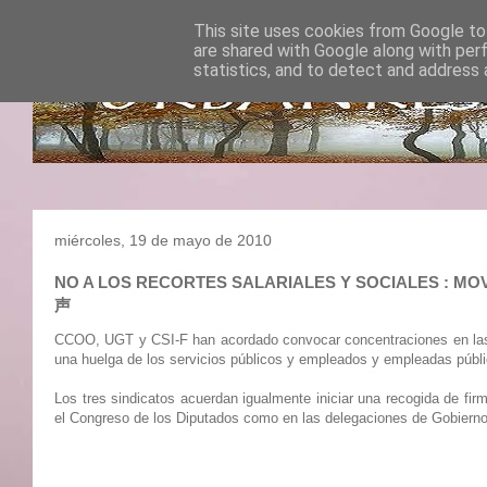
This site uses cookies from Google to 
are shared with Google along with per
statistics, and to detect and address 
miércoles, 19 de mayo de 2010
NO A LOS RECORTES SALARIALES Y SOCIALES : MOV
声
CCOO, UGT y CSI-F han acordado convocar concentraciones en las d
una huelga de los servicios públicos y empleados y empleadas públic
Los tres sindicatos acuerdan igualmente iniciar una recogida de fi
el Congreso de los Diputados como en las delegaciones de Gobiern