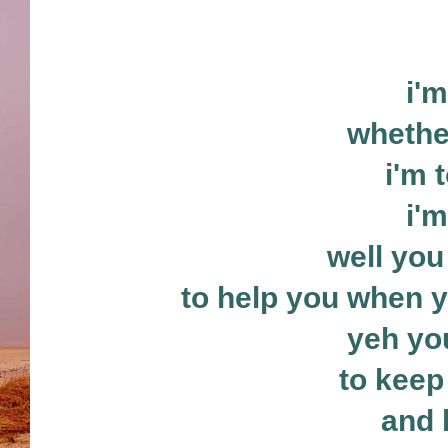
i'm
whether
i'm 
i'm
well yo
to help you when y
yeh yo
to keep
and 