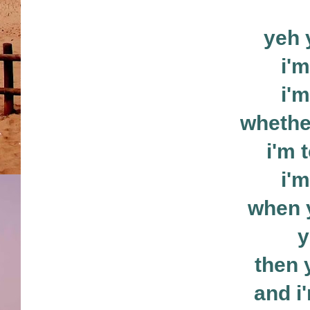
yeh 
i'm
i'm
whether
i'm 
i'm
when y
y
then 
and i