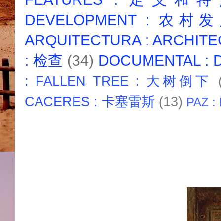
DEVELOPMENT : 农村
ARQUITECTURA : ARCHIT
: 检查
(34)
DOCUMENTAL :
: FALLEN TREE : 大树倒下
CACERES : 卡塞雷斯
(13)
PAZ :