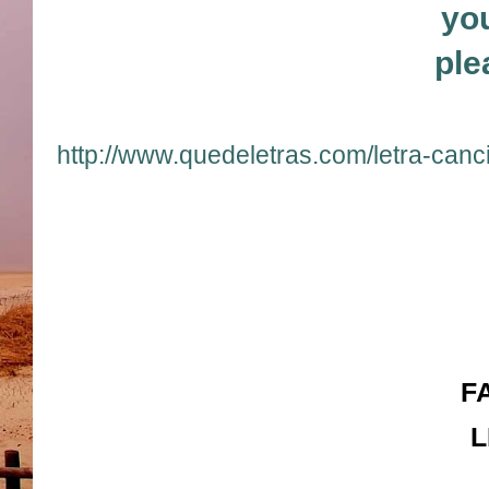
you
ple
http://www.quedeletras.com/letra-canc
F
L