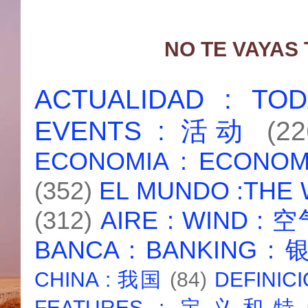
NO TE VAYAS
ACTUALIDAD : T
EVENTS : 活动
(22
ECONOMIA : ECONO
(352)
EL MUNDO :THE
(312)
AIRE : WIND : 
BANCA : BANKING :
CHINA : 我国
(84)
DEFINICI
FEATURES : 定义和