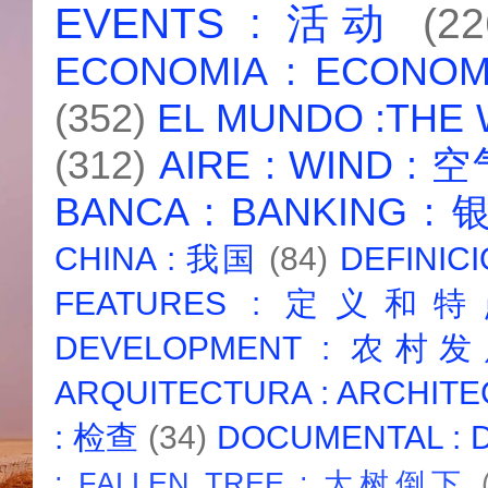
EVENTS : 活动
(22
ECONOMIA : ECONO
(352)
EL MUNDO :THE
(312)
AIRE : WIND : 
BANCA : BANKING :
CHINA : 我国
(84)
DEFINICI
FEATURES : 定义和
DEVELOPMENT : 农村
ARQUITECTURA : ARCHIT
: 检查
(34)
DOCUMENTAL :
: FALLEN TREE : 大树倒下