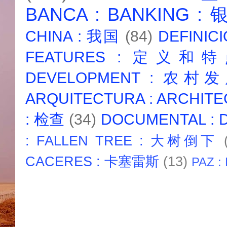
BANCA : BANKING :
CHINA : 我国
(84)
DEFINICI
FEATURES : 定义和
DEVELOPMENT : 农村
ARQUITECTURA : ARCHIT
: 检查
(34)
DOCUMENTAL :
: FALLEN TREE : 大树倒下
CACERES : 卡塞雷斯
(13)
PAZ :