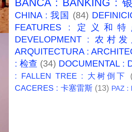
BANCA : BANKING :
CHINA : 我国
(84)
DEFINICI
FEATURES : 定义和
DEVELOPMENT : 农村
ARQUITECTURA : ARCHIT
: 检查
(34)
DOCUMENTAL :
: FALLEN TREE : 大树倒下
CACERES : 卡塞雷斯
(13)
PAZ :