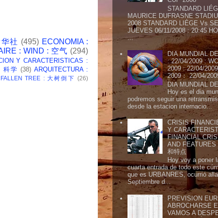
STANDARD LIÉG
MAURICE DUFRASNE STADIU
2008 STANDARD LIÉGE Vs SE
JUEVES 06/11/2008 : 20:45
...
 新华社
(495)
ECONOMIA :
AIRE : WIND : 空气
(294)
DIA MUNDIAL DE
CION Y CARACTERISTICAS :
: 22/04/2009 :
2009 : 22/04/2
 : 科学
(38)
ARQUITECTURA :
2009： 22/04/20
: FALLEN TREE : 大树倒下
(26)
DIA MUNDIAL DE
Hoy es el dia mund
podremos seguir una retransmis
desde la estacion internacio...
CRISIS FINANCI
Y CARACTERIST
FINANCIAL CRIS
AND FEATURE
和特点
Hoy voy a poner l
cuarta entrada de todo este cú
que es URBANRES, ocurrió alla 
Septiembre d...
PREVISION EURI
ABROCHARSE E
VAMOS A DESP