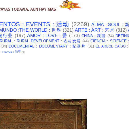
VAYAS TODAVIA, AUN HAY MAS
ENTOS : EVENTS : 活动
(2269)
ALMA : SOUL :
 MUNDO :THE WORLD : 世界
(321)
ARTE : ART : 艺术
(312)
: 银行业
(197)
AMOR : LOVE : 爱
(173)
CHINA : 我国
(84)
DEFINI
 RURAL : RURAL DEVELOPMENT : 农村发展
(44)
CIENCIA : SCIENCE
(34)
DOCUMENTAL : DOCUMENTARY : 纪录片
(31)
EL ARBOL CAIDO 
 : PEACE : 和平
(6)