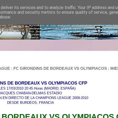
deliver its services and to analyze traffic. Your IP address and 
formance and security metrics to ensure quality of service, gen
abuse.
UE : FC GIRONDINS DE BORDEAUX VS OLYMPIACOS : MIERCO
INS DE BORDEAUX VS OLYMPIACOS CFP
ES 17/03/2010 20:45 Horas (MADRID, ESPAÑA)
JACQUES CHABAN-DELMAS ESTADIO
 EN DIRECTO DE LA CHAMPIONS LEAGUE 2009-2010
DESDE BURDEOS, FRANCIA
E BORDEAUX VS OLYMPIACOS 