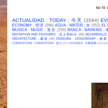
NO TE 
ACTUALIDAD : TODAY : 今天
(3584)
EV
ECONOMY : 经济
(396)
AGUA : WATER : 水
(352)
EL
MUSICA : MUSIC : 音乐
(259)
BANCA : BANKING 
DEFINITION AND FEATURES : 定义和特点
(69)
DESARROLLO
ARCHITECTURE : 建筑
(34)
CENSURA : CENSORSHIP : 检查
CORRUPCION : CORRUPTION : 贪污
(21)
CACERES : 卡塞雷斯
(13)
PAZ