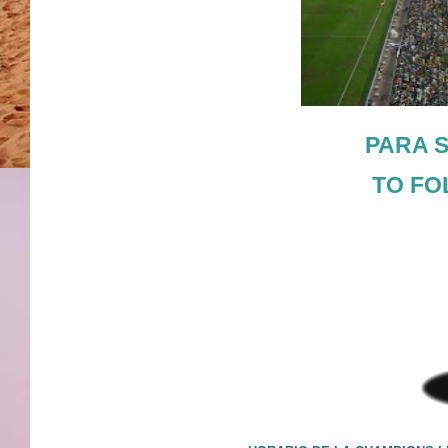
PARA S
TO FO