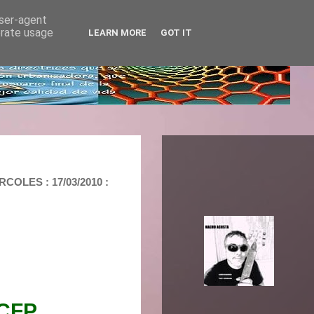
user-agent
erate usage
LEARN MORE
GOT IT
LES : 17/03/2010 :
CFP