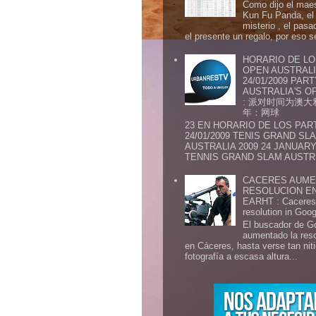
Como dijo el maes
Kun Fu Panda, el 
misterio , el pasa
el presente un regalo, por eso s
HORARIO DE LO
OPEN AUSTRALIA
24/01/2009 PAR
AUSTRALIA'S OP
: 派对时间为澳大
年：网球
23 EN HORARIO DE LOS PAR
24/01/2009 TENIS GRAND SL
AUSTRALIA 2009 24 JANUARY 
TENNIS GRAND SLAM AUSTR.
CACERES AUME
RESOLUCION E
EARHT : Caceres 
resolution in Goo
El buscador de G
aumentado la res
en Cáceres, hasta verse tan ni
fotografía a escasa altura...