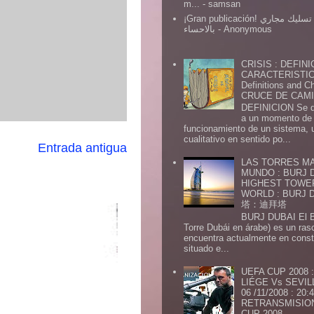
m...
- samsan
¡Gran publicación! شركة تسليك مجاري
بالاحساء
- Anonymous
CRISIS : DEFINI
CARACTERISTICA
Definitions and Ch
CRUCE DE CAMIN
DEFINICION Se de
a un momento de 
funcionamiento de un sistema,
cualitativo en sentido po...
Entrada antigua
LAS TORRES MA
MUNDO : BURJ D
HIGHEST TOWE
WORLD : BURJ
塔：迪拜塔
BURJ DUBAI El Burj Du
Torre Dubái en árabe) es un ras
encuentra actualmente en const
situado e...
UEFA CUP 2008
LIÉGE Vs SEVIL
06 /11/2008 : 20
RETRANSMISION 
CUP 2008