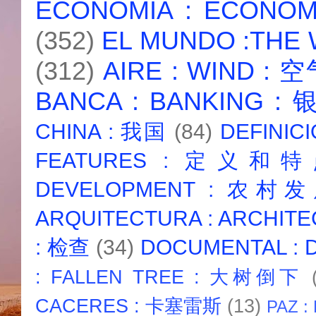
ECONOMIA : ECONO
(352)
EL MUNDO :THE
(312)
AIRE : WIND : 
BANCA : BANKING :
CHINA : 我国
(84)
DEFINICI
FEATURES : 定义和
DEVELOPMENT : 农村
ARQUITECTURA : ARCHIT
: 检查
(34)
DOCUMENTAL :
: FALLEN TREE : 大树倒下
CACERES : 卡塞雷斯
(13)
PAZ :