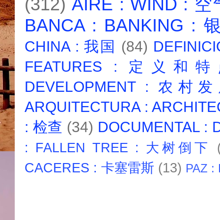
(312)
AIRE : WIND : 
BANCA : BANKING :
CHINA : 我国
(84)
DEFINICI
FEATURES : 定义和
DEVELOPMENT : 农村
ARQUITECTURA : ARCHIT
: 检查
(34)
DOCUMENTAL :
: FALLEN TREE : 大树倒下
CACERES : 卡塞雷斯
(13)
PAZ :