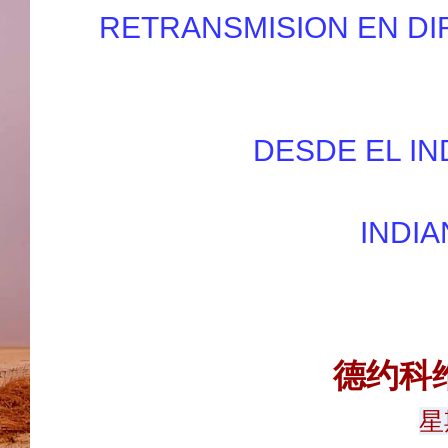
RETRANSMISION EN DI
DESDE EL IN
INDIA
德约科
星