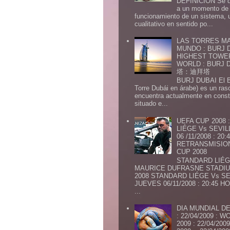
DEFINICION Se de
a un momento de 
funcionamiento de un sistema,
cualitativo en sentido po...
LAS TORRES MA
MUNDO : BURJ D
HIGHEST TOWE
WORLD : BURJ
塔：迪拜塔
BURJ DUBAI El Burj Du
Torre Dubái en árabe) es un ras
encuentra actualmente en const
situado e...
UEFA CUP 2008
LIÉGE Vs SEVIL
06 /11/2008 : 20
RETRANSMISION 
CUP 2008
STANDARD LIÉG
MAURICE DUFRASNE STADIU
2008 STANDARD LIÉGE Vs SE
JUEVES 06/11/2008 : 20:45
...
DIA MUNDIAL DE
: 22/04/2009 :
2009 : 22/04/2