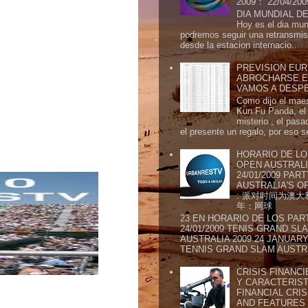
2009： 22/04/20
DIA MUNDIAL DE
Hoy es el dia mund
podremos seguir una retransmis
desde la estacion internacio...
PREVISION EURI
ABROCHARSE E
VAMOS A DESP
Como dijo el maes
Kun Fu Panda, el 
misterio , el pasa
el presente un regalo, por eso s
HORARIO DE LO
OPEN AUSTRALIA
24/01/2009 PAR
AUSTRALIA'S OP
: 派对时间为澳大
年：网球
23 EN HORARIO DE LOS PAR
24/01/2009 TENIS GRAND SL
AUSTRALIA 2009 24 JANUARY 
TENNIS GRAND SLAM AUSTR.
CRISIS FINANCI
Y CARACTERIST
FINANCIAL CRIS
AND FEATURE