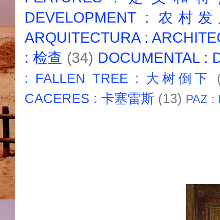
DEVELOPMENT : 农村
ARQUITECTURA : ARCHIT
: 检查
(34)
DOCUMENTAL :
: FALLEN TREE : 大树倒下
CACERES : 卡塞雷斯
(13)
PAZ :