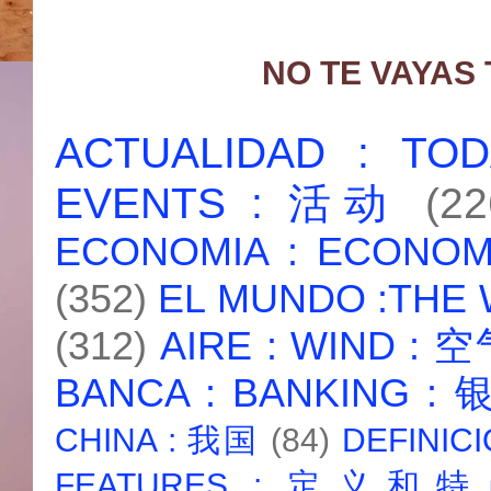
NO TE VAYAS
ACTUALIDAD : T
EVENTS : 活动
(22
ECONOMIA : ECONO
(352)
EL MUNDO :THE
(312)
AIRE : WIND : 
BANCA : BANKING :
CHINA : 我国
(84)
DEFINICI
FEATURES : 定义和