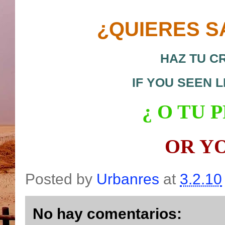
¿QUIERES S
HAZ TU C
IF YOU SEEN 
¿ O
TU P
OR Y
Posted by
Urbanres
at
3.2.10
No hay comentarios: