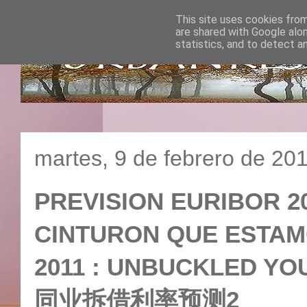
This site uses cookies from
are shared with Google alo
statistics, and to detect a
martes, 9 de febrero de 20
PREVISION EURIBOR 2
CINTURON QUE ESTAM
2011 : UNBUCKLED YO
同业拆借利率预测2