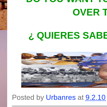
OVER T
¿ QUIERES SAB
Posted by
Urbanres
at
9.2.10