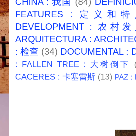
CHINA : 我国
(84)
DEFINICI
FEATURES : 定义和
DEVELOPMENT : 农村
ARQUITECTURA : ARCHIT
: 检查
(34)
DOCUMENTAL :
: FALLEN TREE : 大树倒下
CACERES : 卡塞雷斯
(13)
PAZ :