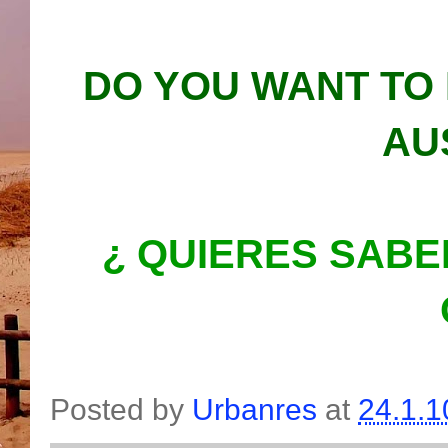
DO YOU WANT TO
AU
¿ QUIERES SABE
Posted by
Urbanres
at
24.1.1