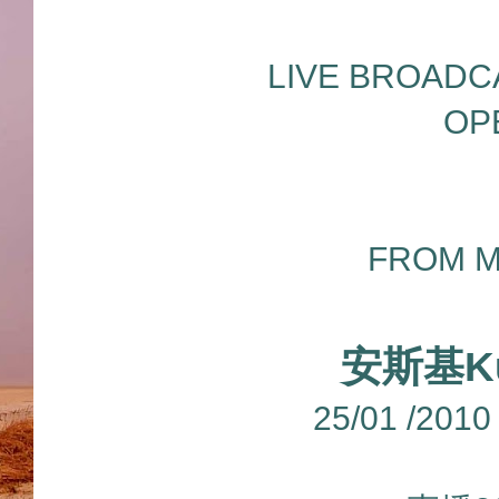
LIVE BROADC
OP
FROM M
安斯基K
25/01 /