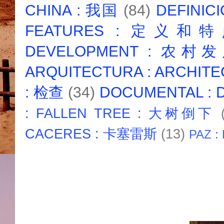
CHINA : 我国
(84)
DEFINICI
FEATURES : 定义和
DEVELOPMENT : 农村
ARQUITECTURA : ARCHIT
: 检查
(34)
DOCUMENTAL :
: FALLEN TREE : 大树倒下
CACERES : 卡塞雷斯
(13)
PAZ :