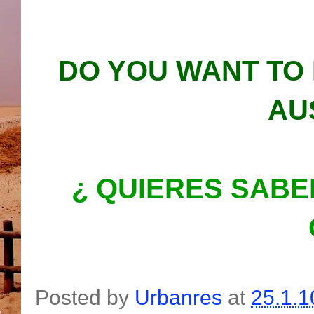
DO YOU WANT TO
AU
¿ QUIERES SABE
Posted by
Urbanres
at
25.1.1