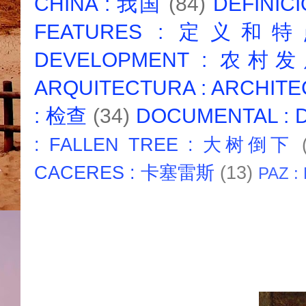
CHINA : 我国
(84)
DEFINICI
FEATURES : 定义和
DEVELOPMENT : 农村
ARQUITECTURA : ARCHIT
: 检查
(34)
DOCUMENTAL :
: FALLEN TREE : 大树倒下
CACERES : 卡塞雷斯
(13)
PAZ :