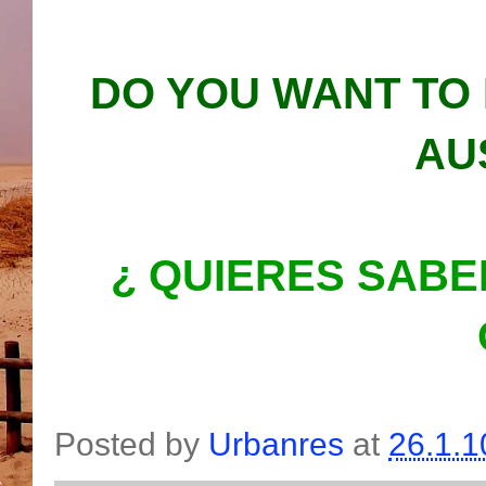
DO YOU WANT TO
AU
¿ QUIERES SABE
Posted by
Urbanres
at
26.1.1