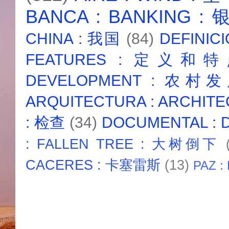
BANCA : BANKING :
CHINA : 我国
(84)
DEFINICI
FEATURES : 定义和
DEVELOPMENT : 农村
ARQUITECTURA : ARCHIT
: 检查
(34)
DOCUMENTAL :
: FALLEN TREE : 大树倒下
CACERES : 卡塞雷斯
(13)
PAZ :