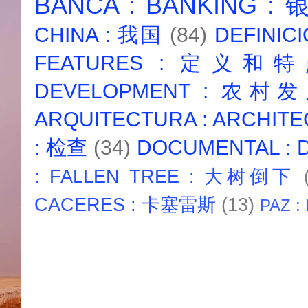
BANCA : BANKING :
CHINA : 我国
(84)
DEFINICI
FEATURES : 定义和
DEVELOPMENT : 农村
ARQUITECTURA : ARCHIT
: 检查
(34)
DOCUMENTAL :
: FALLEN TREE : 大树倒下
CACERES : 卡塞雷斯
(13)
PAZ :