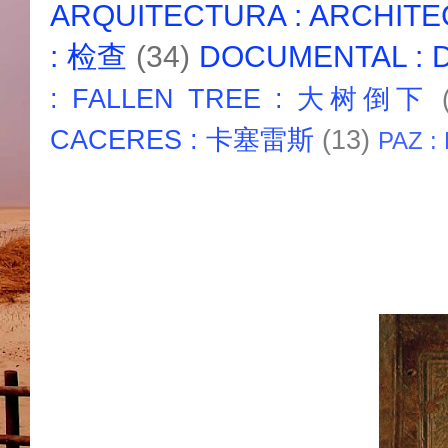
ARQUITECTURA : ARCHIT
: 检查
(34)
DOCUMENTAL :
: FALLEN TREE : 大树倒下
CACERES : 卡塞雷斯
(13)
PAZ :