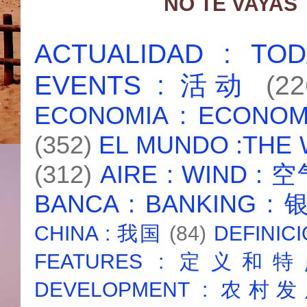
NO TE VAYAS
ACTUALIDAD : T
EVENTS : 活动
(22
ECONOMIA : ECONO
(352)
EL MUNDO :THE
(312)
AIRE : WIND : 
BANCA : BANKING :
CHINA : 我国
(84)
DEFINICI
FEATURES : 定义和
DEVELOPMENT : 农村