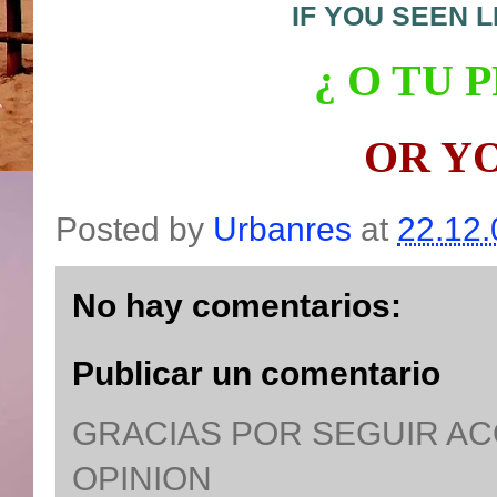
IF YOU SEEN 
¿ O
TU P
OR Y
Posted by
Urbanres
at
22.12.
No hay comentarios:
Publicar un comentario
GRACIAS POR SEGUIR A
OPINION