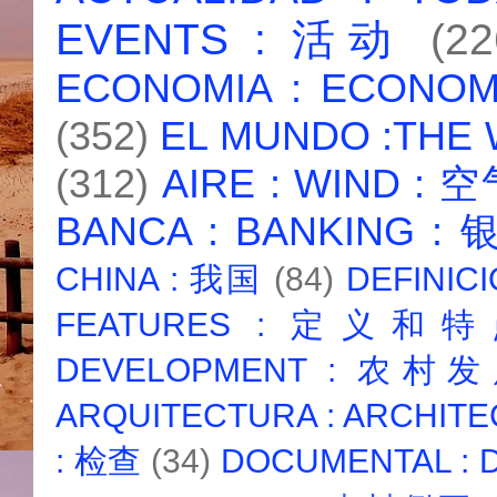
EVENTS : 活动
(22
ECONOMIA : ECONO
(352)
EL MUNDO :THE
(312)
AIRE : WIND : 
BANCA : BANKING :
CHINA : 我国
(84)
DEFINICI
FEATURES : 定义和
DEVELOPMENT : 农村
ARQUITECTURA : ARCHIT
: 检查
(34)
DOCUMENTAL :