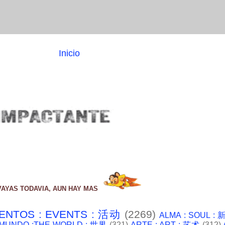
Inicio
VAYAS TODAVIA, AUN HAY MAS
ENTOS : EVENTS : 活动
(2269)
ALMA : SOUL :
 MUNDO :THE WORLD : 世界
(321)
ARTE : ART : 艺术
(312)