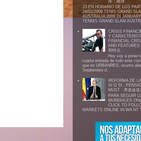
年：网球
23 EN HORARIO DE LOS PAR
24/01/2009 TENIS GRAND SL
AUSTRALIA 2009 24 JANUARY 
TENNIS GRAND SLAM AUSTR.
CRISIS FINANCI
Y CARACTERIST
FINANCIAL CRIS
AND FEATURE
和特点
Hoy voy a poner l
cuarta entrada de todo este cú
que es URBANRES, ocurrió alla 
Septiembre d...
REFORMA DE LA
SI O SI : PENS
MUST : 养老
PARA SEGUIR 
MUNDIALES ONL
CLICK TO FOLL
MARKETS ONLINE IN WA NT 