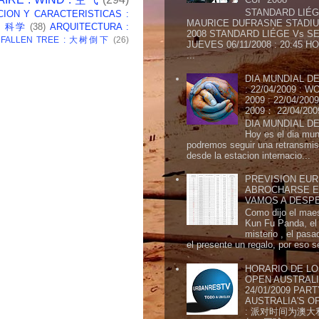
STANDARD LIÉG
CION Y CARACTERISTICAS :
MAURICE DUFRASNE STADIU
 : 科学
(38)
ARQUITECTURA :
2008 STANDARD LIÉGE Vs SE
: FALLEN TREE : 大树倒下
(26)
JUEVES 06/11/2008 : 20:45
...
DIA MUNDIAL DE
: 22/04/2009 :
2009 : 22/04/2
2009： 22/04/20
DIA MUNDIAL DE
Hoy es el dia mund
podremos seguir una retransmis
desde la estacion internacio...
PREVISION EURI
ABROCHARSE E
VAMOS A DESP
Como dijo el maes
Kun Fu Panda, el 
misterio , el pasa
el presente un regalo, por eso s
HORARIO DE LO
OPEN AUSTRALIA
24/01/2009 PAR
AUSTRALIA'S OP
: 派对时间为澳大