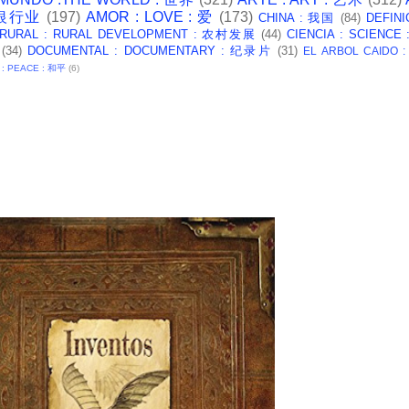
: 银行业
(197)
AMOR : LOVE : 爱
(173)
CHINA : 我国
(84)
DEFINI
 RURAL : RURAL DEVELOPMENT : 农村发展
(44)
CIENCIA : SCIENCE
(34)
DOCUMENTAL : DOCUMENTARY : 纪录片
(31)
EL ARBOL CAIDO 
 : PEACE : 和平
(6)