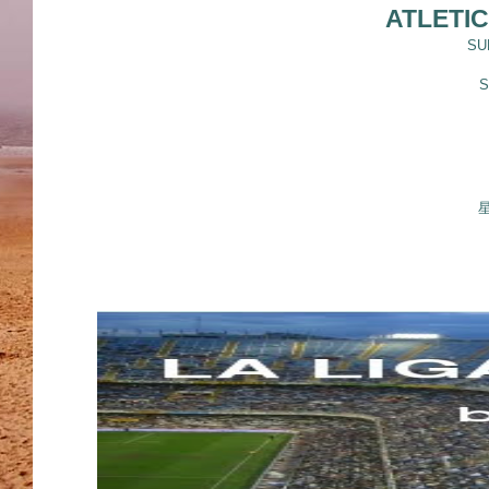
ATLETI
SUN
S
星