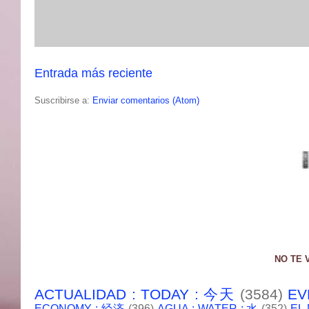
Entrada más reciente
Suscribirse a:
Enviar comentarios (Atom)
NO TE 
ACTUALIDAD : TODAY : 今天
(3584)
EV
ECONOMY : 经济
(396)
AGUA : WATER : 水
(352)
EL