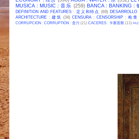
MUSICA : MUSIC : 音乐
(259)
BANCA : BANKING 
DEFINITION AND FEATURES : 定义和特点
(69)
DESARROLLO
ARCHITECTURE : 建筑
(34)
CENSURA : CENSORSHIP : 检查
CORRUPCION : CORRUPTION : 贪污
(21)
CACERES : 卡塞雷斯
(13)
PAZ