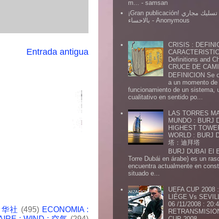
m...
- samsan
¡Gran publicación! شركة تسليك مجاري
بالاحساء
- Anonymous
CRISIS : DEFINI
Entrada antigua
CARACTERISTICA
Definitions and Ch
CRUCE DE CAMIN
DEFINICION Se de
a un momento de 
funcionamiento de un sistema,
cualitativo en sentido po...
LAS TORRES MA
MUNDO : BURJ D
HIGHEST TOWE
WORLD : BURJ
塔：迪拜塔
BURJ DUBAI El Burj Du
Torre Dubái en árabe) es un ras
encuentra actualmente en const
situado e...
UEFA CUP 2008
LIÉGE Vs SEVIL
06 /11/2008 : 20
 新华社
(495)
ECONOMIA :
RETRANSMISION 
AIRE : WIND : 空气
(294)
CUP 2008