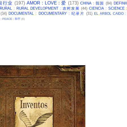
: 银行业
(197)
AMOR : LOVE : 爱
(173)
CHINA : 我国
(84)
DEFINI
 RURAL : RURAL DEVELOPMENT : 农村发展
(44)
CIENCIA : SCIENCE
(34)
DOCUMENTAL : DOCUMENTARY : 纪录片
(31)
EL ARBOL CAIDO 
 : PEACE : 和平
(6)