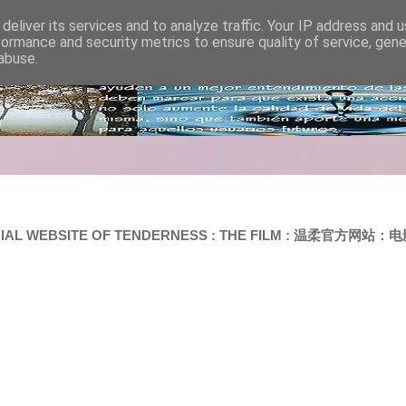
deliver its services and to analyze traffic. Your IP address and 
formance and security metrics to ensure quality of service, gen
abuse.
FICIAL WEBSITE OF TENDERNESS : THE FILM : 温柔官方网站：