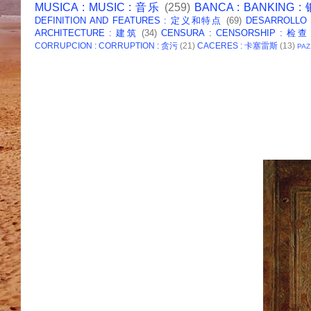
MUSICA : MUSIC : 音乐
(259)
BANCA : BANKING 
DEFINITION AND FEATURES : 定义和特点
(69)
DESARROLLO
ARCHITECTURE : 建筑
(34)
CENSURA : CENSORSHIP : 检查
CORRUPCION : CORRUPTION : 贪污
(21)
CACERES : 卡塞雷斯
(13)
PAZ