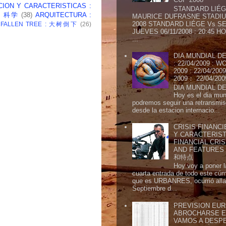
CION Y CARACTERISTICAS :
STANDARD LIÉG
 : 科学
(38)
ARQUITECTURA :
MAURICE DUFRASNE STADIU
2008 STANDARD LIÉGE Vs SE
: FALLEN TREE : 大树倒下
(26)
JUEVES 06/11/2008 : 20:45
...
DIA MUNDIAL DE
: 22/04/2009 :
2009 : 22/04/2
2009： 22/04/20
DIA MUNDIAL DE
Hoy es el dia mund
podremos seguir una retransmis
desde la estacion internacio...
CRISIS FINANCI
Y CARACTERIST
FINANCIAL CRIS
AND FEATURE
和特点
Hoy voy a poner l
cuarta entrada de todo este cú
que es URBANRES, ocurrió alla 
Septiembre d...
PREVISION EURI
ABROCHARSE E
VAMOS A DESP