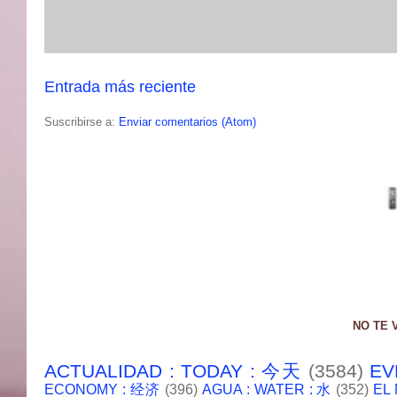
Entrada más reciente
Suscribirse a:
Enviar comentarios (Atom)
NO TE 
ACTUALIDAD : TODAY : 今天
(3584)
EV
ECONOMY : 经济
(396)
AGUA : WATER : 水
(352)
EL