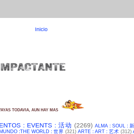
Inicio
VAYAS TODAVIA, AUN HAY MAS
ENTOS : EVENTS : 活动
(2269)
ALMA : SOUL :
 MUNDO :THE WORLD : 世界
(321)
ARTE : ART : 艺术
(312)