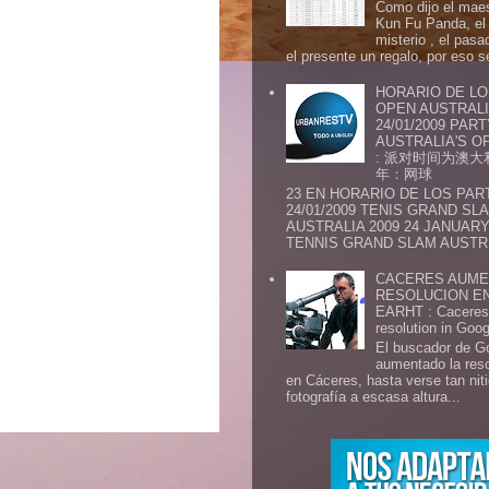
Como dijo el maes
Kun Fu Panda, el 
misterio , el pasa
el presente un regalo, por eso s
HORARIO DE LO
OPEN AUSTRALIA
24/01/2009 PAR
AUSTRALIA'S OP
: 派对时间为澳大
年：网球
23 EN HORARIO DE LOS PAR
24/01/2009 TENIS GRAND SL
AUSTRALIA 2009 24 JANUARY 
TENNIS GRAND SLAM AUSTR.
CACERES AUME
RESOLUCION E
EARHT : Caceres 
resolution in Goo
El buscador de G
aumentado la res
en Cáceres, hasta verse tan ni
fotografía a escasa altura...