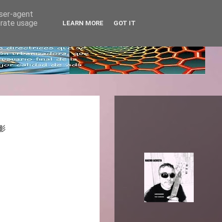
user-agent
erate usage
LEARN MORE
GOT IT
电影