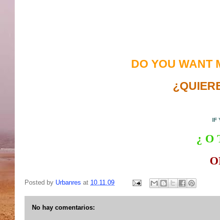
DO YOU WANT 
¿QUIER
IF
¿ O
O
Posted by
Urbanres
at
10.11.09
No hay comentarios: