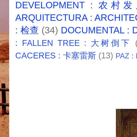
DEVELOPMENT : 农村
ARQUITECTURA : ARCHIT
: 检查
(34)
DOCUMENTAL :
: FALLEN TREE : 大树倒下
CACERES : 卡塞雷斯
(13)
PAZ :