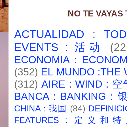
NO TE VAYAS
ACTUALIDAD : T
EVENTS : 活动
(22
ECONOMIA : ECONO
(352)
EL MUNDO :THE
(312)
AIRE : WIND : 
BANCA : BANKING :
CHINA : 我国
(84)
DEFINICI
FEATURES : 定义和