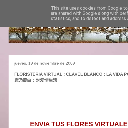
This site uses cookies from Google to 
are shared with Google along with per
statistics, and to detect and address 
jueves, 19 de noviembre de 2009
FLORISTERIA VIRTUAL : CLAVEL BLANCO : LA VIDA
康乃馨白：对爱情生活
ENVIA TUS FLORES VIRTUALE