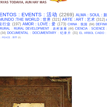
VAYAS TODAVIA, AUN HAY MAS
ENTOS : EVENTS : 活动
(2269)
ALMA : SOUL :
 MUNDO :THE WORLD : 世界
(321)
ARTE : ART : 艺术
(312)
: 银行业
(197)
AMOR : LOVE : 爱
(173)
CHINA : 我国
(84)
DEFINI
 RURAL : RURAL DEVELOPMENT : 农村发展
(44)
CIENCIA : SCIENCE
(34)
DOCUMENTAL : DOCUMENTARY : 纪录片
(31)
EL ARBOL CAIDO 
 : PEACE : 和平
(6)