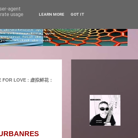
user-agent
erate usage
LEARN MORE
GOT IT
IFE FOR LOVE : 虚拟鲜花：
E URBANRES