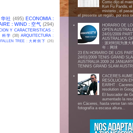
Como dijo el maes
Kun Fu Panda, el 
misterio , el pasa
el presente un regalo, por eso s
 新华社
(495)
ECONOMIA :
AIRE : WIND : 空气
(294)
HORARIO DE LO
OPEN AUSTRALIA
CION Y CARACTERISTICAS :
24/01/2009 PAR
 : 科学
(38)
ARQUITECTURA :
AUSTRALIA'S OP
: FALLEN TREE : 大树倒下
(26)
: 派对时间为澳大
年：网球
23 EN HORARIO DE LOS PAR
24/01/2009 TENIS GRAND SL
AUSTRALIA 2009 24 JANUARY 
TENNIS GRAND SLAM AUSTR.
CACERES AUME
RESOLUCION E
EARHT : Caceres 
resolution in Goo
El buscador de G
aumentado la res
en Cáceres, hasta verse tan ni
fotografía a escasa altura...