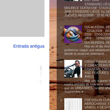
STANDARD LIÉG
MAURICE DUFRASNE STADIU
2008 STANDARD LIÉGE Vs SE
JUEVES 06/11/2008 : 20:45
...
DIA MUNDIAL DE
: 22/04/2009 :
2009 : 22/04/2
2009： 22/04/20
DIA MUNDIAL DE
Entrada antigua
Hoy es el dia mund
podremos seguir una retransmis
desde la estacion internacio...
CRISIS FINANCI
Y CARACTERIST
FINANCIAL CRIS
AND FEATURE
和特点
Hoy voy a poner l
cuarta entrada de todo este cú
que es URBANRES, ocurrió alla 
Septiembre d...
PREVISION EURI
ABROCHARSE E
VAMOS A DESP