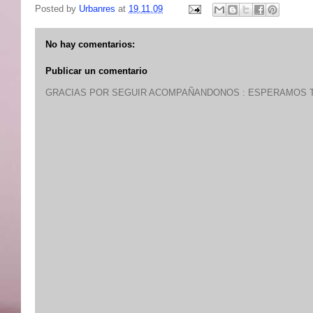
Posted by
Urbanres
at
19.11.09
No hay comentarios:
Publicar un comentario
GRACIAS POR SEGUIR ACOMPAÑANDONOS : ESPERAMOS T