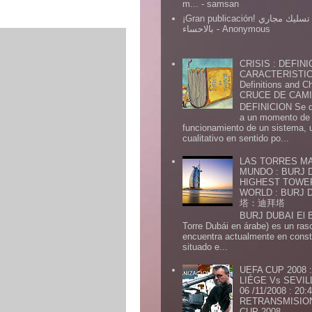
m...
- samsan
¡Gran publicación! شركة تسليك مجاري
بالاحساء
- Anonymous
CRISIS : DEFINI
CARACTERISTICA
Definitions and Ch
CRUCE DE CAMIN
DEFINICION Se de
a un momento de 
funcionamiento de un sistema,
cualitativo en sentido po...
LAS TORRES MA
MUNDO : BURJ D
HIGHEST TOWE
WORLD : BURJ
塔：迪拜塔
BURJ DUBAI El Burj Du
Torre Dubái en árabe) es un ras
encuentra actualmente en const
situado e...
UEFA CUP 2008
LIÉGE Vs SEVIL
06 /11/2008 : 20
RETRANSMISION 
CUP 2008