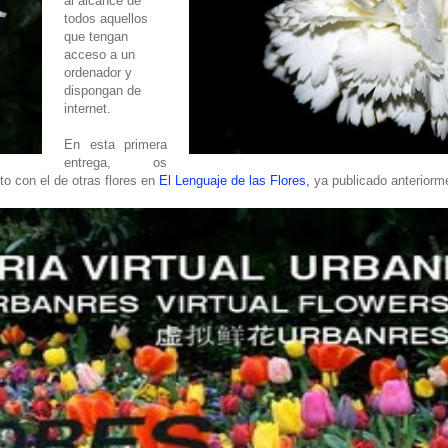
al alcance de
todos aquellos
que tengan
acceso a un
ordenador y
dispongan de
internet.
En esta primera
entrega, os
to con el de otras flores en
El Lenguaje de las Flores,
ya publicado anteriorme