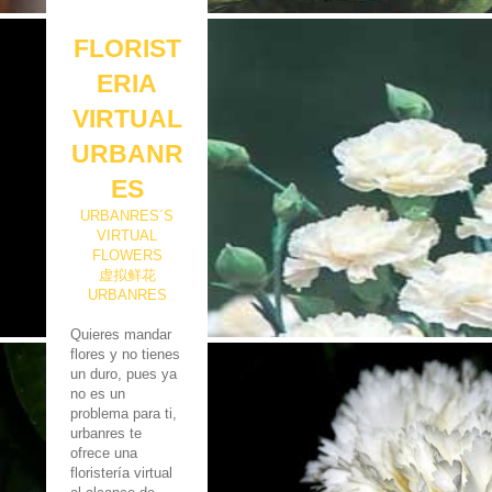
FLORIST
ERIA
VIRTUAL
URBANR
ES
URBANRES´S
VIRTUAL
FLOWERS
虚拟鲜花
URBANRES
Quieres mandar
flores y no tienes
un duro, pues ya
no es un
problema para ti,
urbanres te
ofrece una
floristería virtual