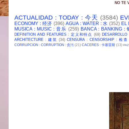
NO TE 
ACTUALIDAD : TODAY : 今天
(3584)
EV
ECONOMY : 经济
(396)
AGUA : WATER : 水
(352)
EL
MUSICA : MUSIC : 音乐
(259)
BANCA : BANKING 
DEFINITION AND FEATURES : 定义和特点
(69)
DESARROLLO
ARCHITECTURE : 建筑
(34)
CENSURA : CENSORSHIP : 检查
CORRUPCION : CORRUPTION : 贪污
(21)
CACERES : 卡塞雷斯
(13)
PAZ