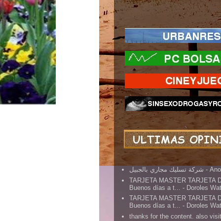
شركة تسليك مجاري بالجبيل
- An
TARJETA MASTER TARJETA 
Buenos días a t...
- Doroles Wa
TARJETA MASTER TARJETA 
Buenos días a t...
- Doroles Wa
thanks for the content. also visit