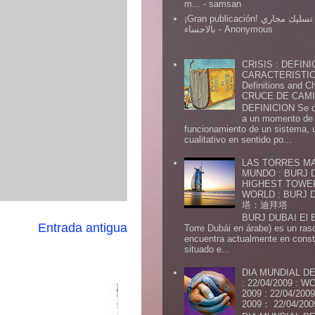
m...
- samsan
¡Gran publicación! شركة تسليك مجاري
بالاحساء
- Anonymous
CRISIS : DEFINI
CARACTERISTICA
Definitions and Ch
CRUCE DE CAMIN
DEFINICION Se de
a un momento de 
funcionamiento de un sistema,
cualitativo en sentido po...
LAS TORRES MA
MUNDO : BURJ D
HIGHEST TOWE
WORLD : BURJ
塔：迪拜塔
BURJ DUBAI El Burj Du
Entrada antigua
Torre Dubái en árabe) es un ras
encuentra actualmente en const
situado e...
DIA MUNDIAL DE
: 22/04/2009 :
2009 : 22/04/2
2009： 22/04/20