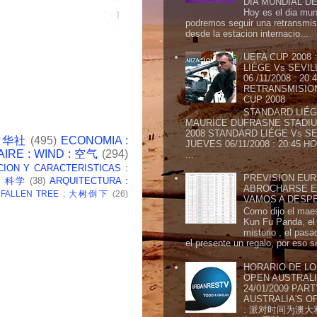
DIA MUNDIAL DE
Hoy es el dia mund
podremos seguir una retransmis
desde la estacion internacio...
UEFA CUP 2008
LIÉGE Vs SEVIL
06 /11/2008 : 20
RETRANSMISION 
CUP 2008
STANDARD LIÉG
MAURICE DUFRASNE STADIU
2008 STANDARD LIÉGE Vs SE
 新华社
(495)
ECONOMIA :
JUEVES 06/11/2008 : 20:45
AIRE : WIND : 空气
(294)
...
CION Y CARACTERISTICAS :
PREVISION EURI
 : 科学
(38)
ARQUITECTURA :
ABROCHARSE E
: FALLEN TREE : 大树倒下
(26)
VAMOS A DESP
Como dijo el maes
Kun Fu Panda, el 
misterio , el pasa
el presente un regalo, por eso s
HORARIO DE LO
OPEN AUSTRALIA
24/01/2009 PAR
AUSTRALIA'S OP
: 派对时间为澳大