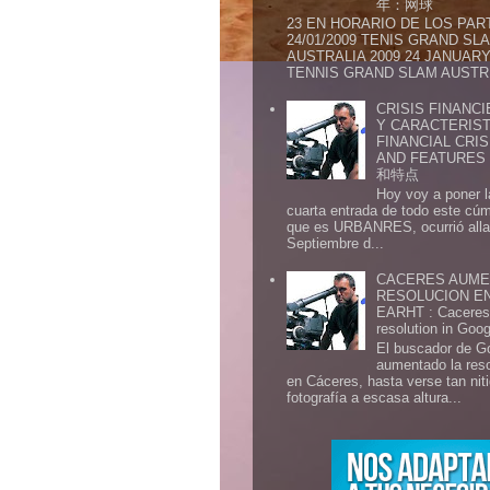
年：网球
23 EN HORARIO DE LOS PAR
24/01/2009 TENIS GRAND SL
AUSTRALIA 2009 24 JANUARY 
TENNIS GRAND SLAM AUSTR.
CRISIS FINANCI
Y CARACTERIST
FINANCIAL CRIS
AND FEATURE
和特点
Hoy voy a poner l
cuarta entrada de todo este cú
que es URBANRES, ocurrió alla 
Septiembre d...
CACERES AUME
RESOLUCION E
EARHT : Caceres 
resolution in Goo
El buscador de G
aumentado la res
en Cáceres, hasta verse tan ni
fotografía a escasa altura...