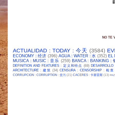
NO TE 
ACTUALIDAD : TODAY : 今天
(3584)
EV
ECONOMY : 经济
(396)
AGUA : WATER : 水
(352)
EL
MUSICA : MUSIC : 音乐
(259)
BANCA : BANKING 
DEFINITION AND FEATURES : 定义和特点
(69)
DESARROLLO
ARCHITECTURE : 建筑
(34)
CENSURA : CENSORSHIP : 检查
CORRUPCION : CORRUPTION : 贪污
(21)
CACERES : 卡塞雷斯
(13)
PAZ