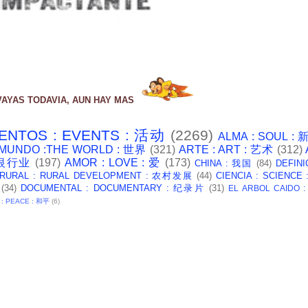
VAYAS TODAVIA, AUN HAY MAS
ENTOS : EVENTS : 活动
(2269)
ALMA : SOUL :
 MUNDO :THE WORLD : 世界
(321)
ARTE : ART : 艺术
(312)
: 银行业
(197)
AMOR : LOVE : 爱
(173)
CHINA : 我国
(84)
DEFINI
 RURAL : RURAL DEVELOPMENT : 农村发展
(44)
CIENCIA : SCIENCE
(34)
DOCUMENTAL : DOCUMENTARY : 纪录片
(31)
EL ARBOL CAIDO 
 : PEACE : 和平
(6)