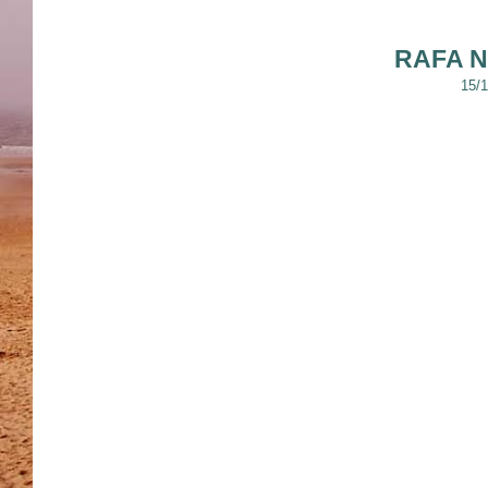
RAFA 
15/